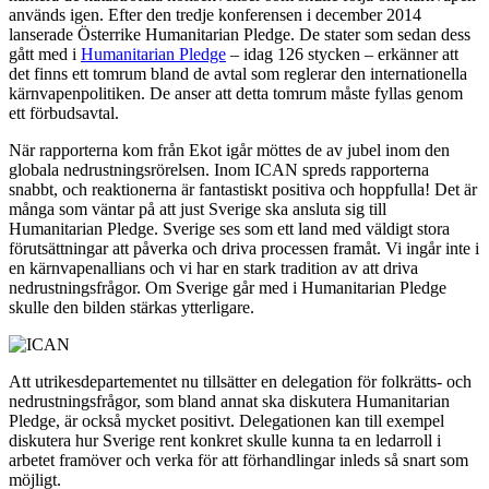
används igen. Efter den tredje konferensen i december 2014
lanserade Österrike Humanitarian Pledge. De stater som sedan dess
gått med i
Humanitarian Pledge
– idag 126 stycken – erkänner att
det finns ett tomrum bland de avtal som reglerar den internationella
kärnvapenpolitiken. De anser att detta tomrum måste fyllas genom
ett förbudsavtal.
När rapporterna kom från Ekot igår möttes de av jubel inom den
globala nedrustningsrörelsen. Inom ICAN spreds rapporterna
snabbt, och reaktionerna är fantastiskt positiva och hoppfulla! Det är
många som väntar på att just Sverige ska ansluta sig till
Humanitarian Pledge. Sverige ses som ett land med väldigt stora
förutsättningar att påverka och driva processen framåt. Vi ingår inte i
en kärnvapenallians och vi har en stark tradition av att driva
nedrustningsfrågor. Om Sverige går med i Humanitarian Pledge
skulle den bilden stärkas ytterligare.
Att utrikesdepartementet nu tillsätter en delegation för folkrätts- och
nedrustningsfrågor, som bland annat ska diskutera Humanitarian
Pledge, är också mycket positivt. Delegationen kan till exempel
diskutera hur Sverige rent konkret skulle kunna ta en ledarroll i
arbetet framöver och verka för att förhandlingar inleds så snart som
möjligt.