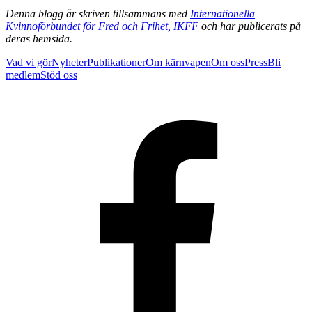
Denna blogg är skriven tillsammans med
Internationella
Kvinnoförbundet för Fred och Frihet, IKFF
och har publicerats på
deras hemsida.
Vad vi gör
Nyheter
Publikationer
Om kärnvapen
Om oss
Press
Bli
medlem
Stöd oss