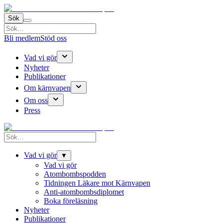
Sök
Bli medlem
Stöd oss
Vad vi gör
Nyheter
Publikationer
Om kärnvapen
Om oss
Press
Vad vi gör
▼
Vad vi gör
Atombombspodden
Tidningen Läkare mot Kärnvapen
Anti-atombombsdiplomet
Boka föreläsning
Nyheter
Publikationer