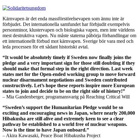
Kärnvapen är det enda massförstörelsevapen som ännu inte är
förbjudet. Det internationella samfundet har förbjudit exempelvis
personminor, klustervapen och biologiska vapen, men inte världens
mest destruktiva vapen. Nu måste staterna påbörja förhandlingar om
ett internationellt förbud mot kärnvapen. Sverige bör vara med och
leda processen för ett sådant historiskt avtal.
“It would be absolutely timely if Sweden now finally joins the
pledge and a very important sign for those still doubting if they
should make that formal step in the right direction. Last week
states met for the Open-ended working group to move forward
nuclear disarmament negotiations and Sweden contributed
constructively. Let’s hope these reports inspire more European
states to join and decide to be on the right side of history!”
– Mia Gandenberger, programansvarig på Reaching Critical Will
“Sweden’s support the Humanitarian Pledge would be so
exciting and encouraging news in Japan, where nearly 200,000
Hibakusha are still alive and extremely keen to see a clear
pathway be established to a world free of nuclear weapons.
Now is the time to have Japan onboard.”
– Akira Kawasaki, Peace Boat Hibakusha Project