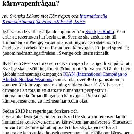
kärnvapenfrågan?
Av: Svenska Läkare mot Kärnvapen och
Internationella
Kvinnoförbundet för Fred och Frihet, IKFF
Igår vaknade vi till glädjande rapporter från
Sveriges Radio
. Ekot
erfar att regeringen har beslutat att Sverige ska ansluta sig till
Humanitarian Pledge, en sammanslutning av 126 stater som har
åtagit sig att arbeta för ett förbud mot kärnvapen. Ett jubel spred sig
genom nedrustningsrörelsen i Sverige och internationellt.
IKFF och Svenska Läkare mot Kärnvapen har länge drivit på för att
Sverige ska ta ställning för ett förbud mot kärnvapen. Vi är del i den
globala nedrustningskampanjen
ICAN (International Campaign to
Abolish Nuclear Weapons)
som samlar över 400 organisationer i
kampen för kärnvapennedrustning världen över. ICAN har varit
drivande i att föra in ett starkare humanitärt perspektiv i
internationella förhandlingar om kärnvapen. Pressen på
kärnvapenstaterna att nedrusta har redan ökat.
Sedan 2013 har regeringar, forskare och
civilsamhällesorganisationer mötts vid tre stora konferenser där de
humanitära konsekvenserna av kärnvapen har analyserats. Slutsatsen
har varit att det inte går att upprätta tillräcklig kapacitet för att
hantera de katastrofala konsekvenser som skulle följa om kärnvapen