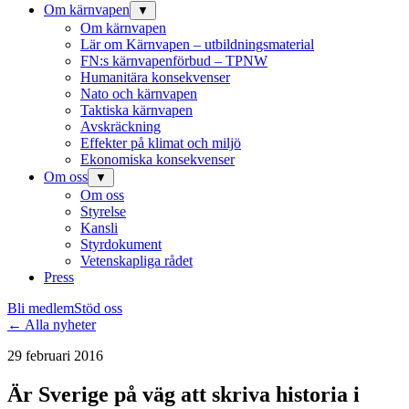
Om kärnvapen
▼
Om kärnvapen
Lär om Kärnvapen – utbildningsmaterial
FN:s kärnvapenförbud – TPNW
Humanitära konsekvenser
Nato och kärnvapen
Taktiska kärnvapen
Avskräckning
Effekter på klimat och miljö
Ekonomiska konsekvenser
Om oss
▼
Om oss
Styrelse
Kansli
Styrdokument
Vetenskapliga rådet
Press
Bli medlem
Stöd oss
← Alla nyheter
29 februari 2016
Är Sverige på väg att skriva historia i