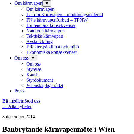
Om kärnvapen
▼
Om kärnvapen
Lär om Kärnvapen – utbildningsmaterial
FN:s kärnvapenförbud – TPNW
Humanitära konsekvenser
Nato och kärnvapen
Taktiska kärnvapen
Avskräckning
Effekter på klimat och miljö
Ekonomiska konsekvenser
Om oss
▼
Om oss
Styrelse
Kansli
Styrdokument
Vetenskapliga rådet
Press
Bli medlem
Stöd oss
← Alla nyheter
8 december 2014
Banbrytande kärnvapenmöte i Wien