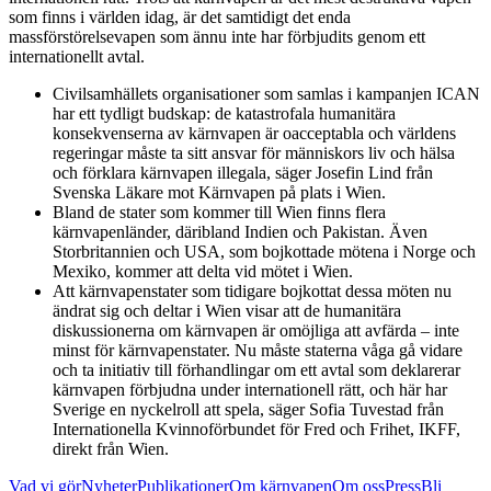
som finns i världen idag, är det samtidigt det enda
massförstörelsevapen som ännu inte har förbjudits genom ett
internationellt avtal.
Civilsamhällets organisationer som samlas i kampanjen ICAN
har ett tydligt budskap: de katastrofala humanitära
konsekvenserna av kärnvapen är oacceptabla och världens
regeringar måste ta sitt ansvar för människors liv och hälsa
och förklara kärnvapen illegala, säger Josefin Lind från
Svenska Läkare mot Kärnvapen på plats i Wien.
Bland de stater som kommer till Wien finns flera
kärnvapenländer, däribland Indien och Pakistan. Även
Storbritannien och USA, som bojkottade mötena i Norge och
Mexiko, kommer att delta vid mötet i Wien.
Att kärnvapenstater som tidigare bojkottat dessa möten nu
ändrat sig och deltar i Wien visar att de humanitära
diskussionerna om kärnvapen är omöjliga att avfärda – inte
minst för kärnvapenstater. Nu måste staterna våga gå vidare
och ta initiativ till förhandlingar om ett avtal som deklarerar
kärnvapen förbjudna under internationell rätt, och här har
Sverige en nyckelroll att spela, säger Sofia Tuvestad från
Internationella Kvinnoförbundet för Fred och Frihet, IKFF,
direkt från Wien.
Vad vi gör
Nyheter
Publikationer
Om kärnvapen
Om oss
Press
Bli