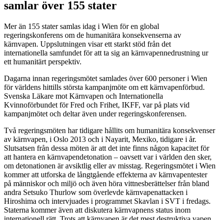
samlar över 155 stater
Mer än 155 stater samlas idag i Wien för en global
regeringskonferens om de humanitära konsekvenserna av
kärnvapen. Uppslutningen visar ett starkt stöd från det
internationella samfundet för att ta sig an kärnvapennedrustning ur
ett humanitärt perspektiv.
Dagarna innan regeringsmötet samlades över 600 personer i Wien
för världens hittills största kampanjmöte om ett kärnvapenförbud.
Svenska Läkare mot Kärnvapen och Internationella
Kvinnoförbundet för Fred och Frihet, IKFF, var på plats vid
kampanjmötet och deltar även under regeringskonferensen.
Två regeringsmöten har tidigare hållits om humanitära konsekvenser
av kärnvapen, i Oslo 2013 och i Nayarit, Mexiko, tidigare i år.
Slutsatsen från dessa möten är att det inte finns någon kapacitet för
att hantera en kärnvapendetonation – oavsett var i världen den sker,
om detonationen är avsiktlig eller av misstag. Regeringsmötet i Wien
kommer att utforska de långtgående effekterna av kärnvapentester
på människor och miljö och även höra vittnesberättelser från bland
andra Setsuko Thurlow som överlevde kärnvapenattacken i
Hiroshima och intervjuades i programmet Skavlan i SVT i fredags.
Staterna kommer även att diskutera kärnvapnens status inom
internationell rätt. Trots att kärnvapen är det mest destruktiva vapen