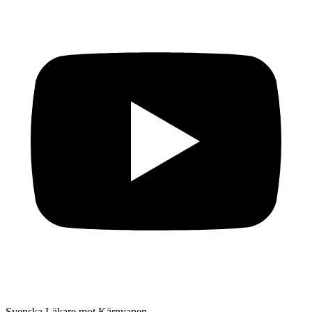
Svenska Läkare mot Kärnvapen