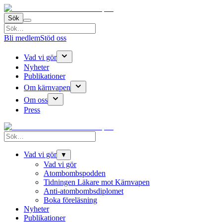
Sök
Bli medlem
Stöd oss
Vad vi gör
Nyheter
Publikationer
Om kärnvapen
Om oss
Press
Vad vi gör
▼
Vad vi gör
Atombombspodden
Tidningen Läkare mot Kärnvapen
Anti-atombombsdiplomet
Boka föreläsning
Nyheter
Publikationer