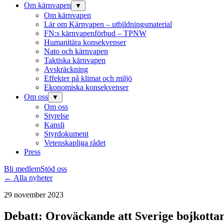
Om kärnvapen
▼
Om kärnvapen
Lär om Kärnvapen – utbildningsmaterial
FN:s kärnvapenförbud – TPNW
Humanitära konsekvenser
Nato och kärnvapen
Taktiska kärnvapen
Avskräckning
Effekter på klimat och miljö
Ekonomiska konsekvenser
Om oss
▼
Om oss
Styrelse
Kansli
Styrdokument
Vetenskapliga rådet
Press
Bli medlem
Stöd oss
← Alla nyheter
29 november 2023
Debatt: Oroväckande att Sverige bojkotta