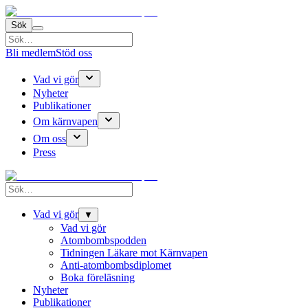
Sök
Bli medlem
Stöd oss
Vad vi gör
Nyheter
Publikationer
Om kärnvapen
Om oss
Press
Vad vi gör
▼
Vad vi gör
Atombombspodden
Tidningen Läkare mot Kärnvapen
Anti-atombombsdiplomet
Boka föreläsning
Nyheter
Publikationer