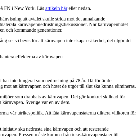
m på FN i New York. Läs
artikeln här
eller nedan.
nvisning att avtalet skulle strida mot det annalkande
tilaterala kärnvapennedrustningsdiskussioner. När kärnvapenhotet
heten och kommande generationer.
 ser vi bevis för att kärnvapen inte skapar säkerhet, det utgör det
 hantera effekterna av kärnvapen.
t har inte fungerat som nedrustning på 78 år. Därför är det
 mot att kärnvapnen och hotet de utgör till slut ska kunna elimineras.
miljöer som drabbats av kärnvapen. Det gör konkret skillnad för
rån kärnvapen. Sverige var en av dem.
rma vår utrikespolitik. Att låta kärnvapenstaterna diktera villkoren för
t initiativ ska nedrusta sina kärnvapen och att resterande
kärnvapen. Pressen måste komma från icke-kärnvapenstater till