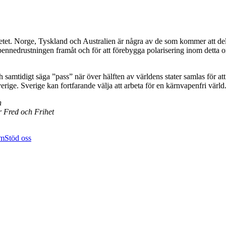
arbetet. Norge, Tyskland och Australien är några av de som kommer att del
vapennedrustningen framåt och för att förebygga polarisering inom detta o
h samtidigt säga ”pass” när över hälften av världens stater samlas för att
verige. Sverige kan fortfarande välja att arbeta för en kärnvapenfri värld
n
r Fred och Frihet
em
Stöd oss