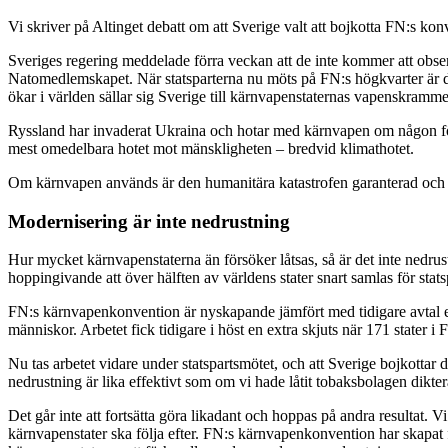
Vi skriver på Altinget debatt om att Sverige valt att bojkotta FN:s
Sveriges regering meddelade förra veckan att de inte kommer att obse
Natomedlemskapet. När statsparterna nu möts på FN:s högkvarter är d
ökar i världen sällar sig Sverige till kärnvapenstaternas vapenskramm
Ryssland har invaderat Ukraina och hotar med kärnvapen om någon försö
mest omedelbara hotet mot mänskligheten – bredvid klimathotet.
Om kärnvapen används är den humanitära katastrofen garanterad och om
Modernisering är inte nedrustning
Hur mycket kärnvapenstaterna än försöker låtsas, så är det inte nedrust
hoppingivande att över hälften av världens stater snart samlas för sta
FN:s kärnvapenkonvention är nyskapande jämfört med tidigare avtal ef
människor. Arbetet fick tidigare i höst en extra skjuts när 171 stater 
Nu tas arbetet vidare under statspartsmötet, och att Sverige bojkottar 
nedrustning är lika effektivt som om vi hade låtit tobaksbolagen dikter
Det går inte att fortsätta göra likadant och hoppas på andra resultat. V
kärnvapenstater ska följa efter. FN:s kärnvapenkonvention har skapat 