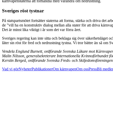
kärnvapenstaterna att förhandla med varandra om nedrustning.
Sveriges röst tystnar
På statspartsmötet fortsätter staterna att forma, stärka och driva det 
de ”vill ha en konstruktiv dialog mellan alla stater för att driva kärn
Det är minst lika viktigt i år som det var förra året.
Sveriges regering kan inte sitta och beklaga sig över säkerhetsläget oc
låter sin röst för fred och nedrustning tystna. Vi tror bättre än så om S
Vendela Englund Burnett, ordförande Svenska Läkare mot Kärnvape
Malin Nilsson, generalsekreterare Internationella Kvinnoförbundet fö
Kerstin Bergeå, ordförande Svenska Freds- och Skiljedomsföreningen
Vad vi gör
Nyheter
Publikationer
Om kärnvapen
Om oss
Press
Bli medl