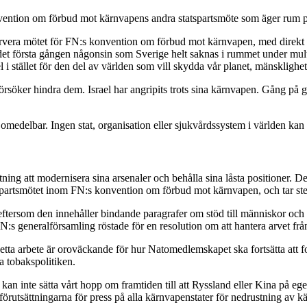
 konvention om förbud mot kärnvapens andra statspartsmöte som äger ru
rvera mötet för FN:s konvention om förbud mot kärnvapen, med direkt hä
et första gången någonsin som Sverige helt saknas i rummet under mul
el i stället för den del av världen som vill skydda vår planet, mänsklig
ker hindra dem. Israel har angripits trots sina kärnvapen. Gång på gång
edelbar. Ingen stat, organisation eller sjukvårdssystem i världen kan
ning att modernisera sina arsenaler och behålla sina låsta positioner. De
tspartsmötet inom FN:s konvention om förbud mot kärnvapen, och tar steg
tersom den innehåller bindande paragrafer om stöd till människor och 
i FN:s generalförsamling röstade för en resolution om att hantera arvet f
detta arbete är oroväckande för hur Natomedlemskapet ska fortsätta att fo
a tobakspolitiken.
i kan inte sätta vårt hopp om framtiden till att Ryssland eller Kina på ege
förutsättningarna för press på alla kärnvapenstater för nedrustning av 