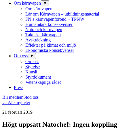
Om kärnvapen
▼
Om kärnvapen
Lär om Kärnvapen – utbildningsmaterial
FN:s kärnvapenförbud – TPNW
Humanitära konsekvenser
Nato och kärnvapen
Taktiska kärnvapen
Avskräckning
Effekter på klimat och miljö
Ekonomiska konsekvenser
Om oss
▼
Om oss
Styrelse
Kansli
Styrdokument
Vetenskapliga rådet
Press
Bli medlem
Stöd oss
← Alla nyheter
21 februari 2019
Högt uppsatt Natochef: Ingen koppling