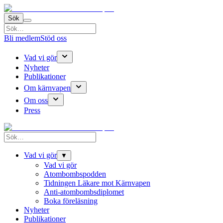
Sök
Bli medlem
Stöd oss
Vad vi gör
Nyheter
Publikationer
Om kärnvapen
Om oss
Press
Vad vi gör
▼
Vad vi gör
Atombombspodden
Tidningen Läkare mot Kärnvapen
Anti-atombombsdiplomet
Boka föreläsning
Nyheter
Publikationer