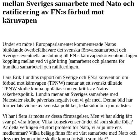
mellan Sveriges samarbete med Nato och
ratificering av FN:s förbud mot
kärnvapen
Under ett möte i Europaparlamentet kommenterade Natos
biträdande överbefälhavare det svenska försvarssamarbetet och
Sveriges eventuella anslutning till FN:s kärnvapenkonvention: Ingen
koppling mellan vad vi gör kring [samarbetet och planerna för
framtida samarbetet] och ratificeringen.
Lars-Erik Lundins rapport om Sverige och FN:s konvention om
förbud mot kärnvapen (TPNW) menar att ett svenskt tillträde
TPNW skulle kunna uppfattas som en kritik av Natos
säkerhetspolitik. Lundin menar att Sveriges samarbete med
Natostater skulle påverkas negativt om vi går med. Denna bild har
förmedlats vidare av svenska politiker, ledarsidor och journalister.
Vi har i flera år mötts av dessa förutsägelser. Men vi har aldrig fått
svar på våra frågor. Vilka konsekvenser är det då som skulle följa?
Är detta verkligen ett stort problem för Nato, vi är ju inte ens
medlemmar? Vilka belägg finns för att vårt samarbete med Nato och
dess medlemmar inte skulle kunna fortsätta som idag?