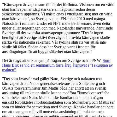
”Kärnvapen är vapen som tillhör det förflutna. Visionen om en värld
utan kärnvapen är idag starkare än någonsin sedan dessa
skräckvapen uppfanns. Vi måste enas i ytterligare steg mot en värld
utan kärnvapen”, sa Sverige vid ett FN-möte 2010 med många
Natostater i rummet. Under ett NPT-möte tre år senare, även detta
under alliansregeringen och med Natoländer närvarande, hänvisade
Sverige till det svenska atomvapenprogrammet: ”Det är ingen
hemlighet att Sverige aktivt övervägde huruvida kärnvapen skulle
stärka vår nationella säkerhet. Vår tydliga slutsats var att så inte
skulle bli fallet. Sedan dess har Sverige varit i fronten för
ansträngningar för att bygga säkerhet utan kärnvapen.”
Det är dags att se klarsynt på frågan om Sverige och TPNW.
Som
Hans Blix sa vid ett seminarium förra året, återgivet i ”I skuggan av
makten”
.
”Det som kvarstår vad gäller Nato, Sverige och traktaten mot
kärnvapen är att Natos generalsekreterare Jens Stoltenberg och
USA:s försvarsminister Jim Mattis båda har antytt att en svensk
anslutning till traktaten skulle kunna medföra ”konsekvenser” för
samarbetet med Nato. Men kanske handlar det inte om någon
enskild förpliktelse i förbudstraktaten som Stoltenberg och Mattis ser
som ett hinder för samverkan med Sverige. Kanske handlar det bara
om att man generellt vill motverka anslutning till traktaten och
utnyttja Sveriges intresse av militär samverkan till att vagt skrämma