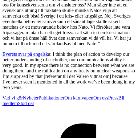
oss för konsekvenserna om vi ansluter oss? Man säger inte att en
svensk anslutning till traktaten skulle minska Natos vilja att
samverka och bistå Sverige i ett kris- eller krigsläge. Nej, Sveriges
eventuella behov av samverkan i ett sådant läge skulle säkert
matchas av ett motsvarande behov hos Nato. Vi försöker inte vara
fripassagerare utan har ett eget försvar att sätta in i en krissituation
och vi har på ömse håll övat den samverkan vi då vill ha. Vi har ju
numera till och med ett värdlandsavtal med Nato.”
Everets svar på engelsk
a: I think the plan of action to develop our
better understanding of eachother, our communications ability is
very good. In my space there is no connection between what we are
doing there, and the ratification on any treaty on nuclear weapons so
I’m surprised by that [refererar till det Valero vittnat om] because
I’ve never seen it mentioned in all the work we’ve been doing in my
two years.
Vad vi gör
Nyheter
Publikationer
Om kärnvapen
Om oss
Press
Bli
medlem
Stöd oss