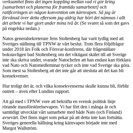
verksamhet finns det ingen koppling mellan vad vi gör kring
[samarbetet och planerna för framtida samarbetet] och
ratificeringen av någon konvention om kärnvapen. Så jag är
förvånad över detta eftersom jag aldrig har hört det nämnas i allt
det arbete vi har gjort under mina två år.
(Se svaret så som det gavs
på engelska nedan.)
Natos generalsekreterare Jens Stoltenberg har varit tydlig med att
Sveriges ställning till TPNW är vårt beslut. Trots flera följdfrågor
under 2018 års Folk och Försvar-konferens, där frågeställare
bokstavligen bad Stoltenberg om det viktigast skälet till att Sverige
inte ska skriva under, svarade Natochefen att han endast kan förklara
vad Nato och Natomedlemmar tycker och inte vad Sverige ska göra.
Som mest sa Stoltenberg att det inte går att utesluta att det kan bli
konsekvenser.
Hur troligt det är, och vilka konsekvenserna skulle kunna bli, förblir
outrett – även efter Lundins rapport.
Att gå med i TPNW vore att bekräfta en svensk politisk linje
rörande massförstörelsevapen. Vi har fört den i många år och
samtidigt utvecklat vårt samarbete med både Nato (och Finland)
avsevärt. Det finns inget som pekar på att detta inte kan fortsätta.
Sveriges generella hållning kring kärnvapen började inte med
Margot Wallström.