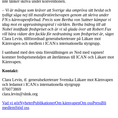
inte tänker skriva under konventionen.
–
Vi är många som kräver att Sverige ska ompröva sitt beslut och
tydligt säga nej till massförstörelsevapen genom att skriva under
FN:s kärnvapenförbud. Precis som Bertha von Suttner kämpar vi
idag mot en upprustningsspiral i världen. Bertha bidrog till att
Nobel instiftade fredspriset och är vi så glada över att Robert Fux
vill bära vidare den fackla för nedrustning som fredspriset är
, säger
Clara Levin, tillförordnad generalsekreterare på Läkare mot
Kärnvapen och medlem i ICAN:s internationella styrgrupp.
I samband med den sista föreställningen av Ned med vapnen!
kommer fredsprismedaljen att återlämnas till ICAN och Läkare mot
Kärnvapen.
Kontakt:
Clara Levin, tf. generalsekreterare Svenska Läkare mot Kärnvapen
och ledamot i ICAN:s internationella styrgrupp
076073869
clara.levin@slmk.org
Vad vi gör
Nyheter
Publikationer
Om kärnvapen
Om oss
Press
Bli
medlem
Stöd oss