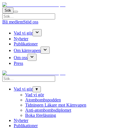
Sök
Bli medlem
Stöd oss
Vad vi gör
Nyheter
Publikationer
Om kärnvapen
Om oss
Press
Vad vi gör
▼
Vad vi gör
Atombombspodden
Tidningen Läkare mot Kärnvapen
Anti-atombombsdiplomet
Boka föreläsning
Nyheter
Publikationer