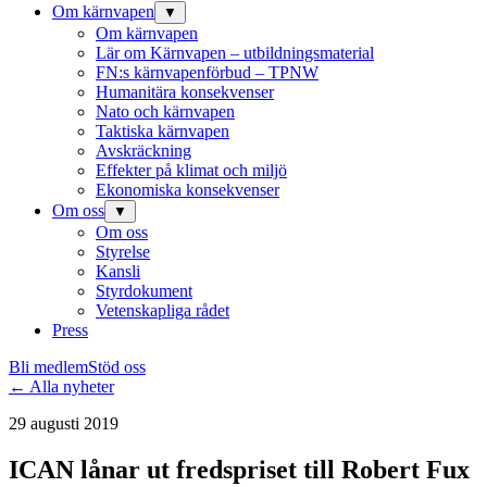
Om kärnvapen
▼
Om kärnvapen
Lär om Kärnvapen – utbildningsmaterial
FN:s kärnvapenförbud – TPNW
Humanitära konsekvenser
Nato och kärnvapen
Taktiska kärnvapen
Avskräckning
Effekter på klimat och miljö
Ekonomiska konsekvenser
Om oss
▼
Om oss
Styrelse
Kansli
Styrdokument
Vetenskapliga rådet
Press
Bli medlem
Stöd oss
← Alla nyheter
29 augusti 2019
ICAN lånar ut fredspriset till Robert Fux