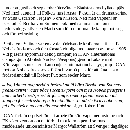
Under augusti och september återvänder Stadsteaterns hyllade pjäs
Ned med vapnen! till Folkets hus i Årsta. Pjäsen är en dramatisering
av Stina Oscarson i regi av Nora Nilsson. Ned med vapnen! är
baserad på Bertha von Suttners bok med samma namn om
nedrustningsaktivisten Marta som för en brinnande kamp mot krig
och för nedrustning.
Bertha von Suttner var en av de pådrivande krafterna i att instifta
Nobels fredspris och den första kvinnliga mottagaren av priset 1905.
Vid pjäsens nypremiär deltog kampanjen ICAN (International
Campaign to Abolish Nuclear Weapons) genom Läkare mot
Kärnvapen som sitter i kampanjens internationella styrgrupp. ICAN
mottog Nobels fredspris 2017 och var på plats för att låna ut sin
fredsprismedalj till Robert Fux som spelar Marta.
–
Jag känner mig oerhört hedrad att få bära Bertha von Suttners
fredsaktivism vidare både i scenisk form och med Nobels fredspris i
min närhet! Fredspriset är för mig en viktig påminnelse om att
kampen för nedrustning och antimilitarism måste föras i alla rum,
på alla nivåer, mellan alla människor,
säger Robert Fux.
ICAN fick fredspriset för sitt arbete för kärnvapennedrustning och
FN:s konvention om ett förbud mot kärnvapen. I somras
meddelande utrikesminister Margot Wallström att Sverige i dagsläget