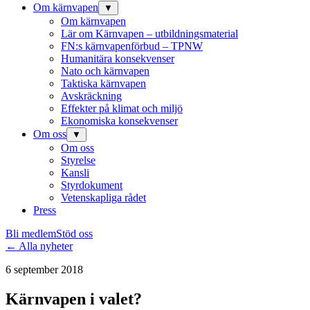
Om kärnvapen
▼
Om kärnvapen
Lär om Kärnvapen – utbildningsmaterial
FN:s kärnvapenförbud – TPNW
Humanitära konsekvenser
Nato och kärnvapen
Taktiska kärnvapen
Avskräckning
Effekter på klimat och miljö
Ekonomiska konsekvenser
Om oss
▼
Om oss
Styrelse
Kansli
Styrdokument
Vetenskapliga rådet
Press
Bli medlem
Stöd oss
← Alla nyheter
6 september 2018
Kärnvapen i valet?