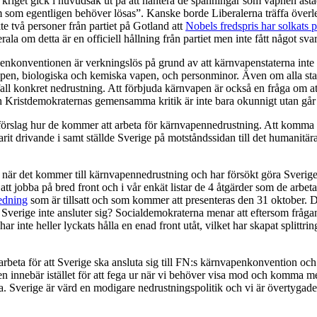
la kriget gick i huvudsak ut på att hantera de spänningar som vapnen ås
 som egentligen behöver lösas”. Kanske borde Liberalerna träffa överle
e två personer från partiet på Gotland att
Nobels fredspris har solkats
erala om detta är en officiell hållning från partiet men inte fått något svar
konventionen är verkningslös på grund av att kärnvapenstaterna inte ä
, biologiska och kemiska vapen, och personminor. Även om alla stater inte
l konkret nedrustning. Att förbjuda kärnvapen är också en fråga om att sta
 Kristdemokraternas gemensamma kritik är inte bara okunnigt utan går h
slag hur de kommer att arbeta för kärnvapennedrustning. Att komma ihå
drivande i samt ställde Sverige på motståndssidan till det humanitära 
 när det kommer till kärnvapennedrustning och har försökt göra Sverige t
att jobba på bred front och i vår enkät listar de 4 åtgärder som de arbetar
edning
som är tillsatt och som kommer att presenteras den 31 oktober. 
verige inte ansluter sig? Socialdemokraterna menar att eftersom frågan 
ar inte heller lyckats hålla en enad front utåt, vilket har skapat splittr
arbeta för att Sverige ska ansluta sig till FN:s kärnvapenkonvention och vi
en innebär istället för att fega ur när vi behöver visa mod och komma m
ta. Sverige är värd en modigare nedrustningspolitik och vi är övertygade o