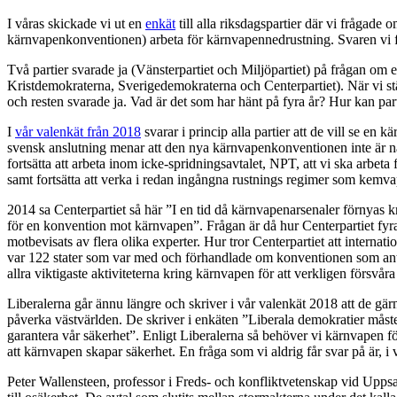
I våras skickade vi ut en
enkät
till alla riksdagspartier där vi frågade
kärnvapenkonventionen) arbeta för kärnvapennedrustning. Svaren vi fi
Två partier svarade ja (Vänsterpartiet och Miljöpartiet) på frågan o
Kristdemokraterna, Sverigedemokraterna och Centerpartiet). När vi s
och resten svarade ja. Vad är det som har hänt på fyra år? Hur kan p
I
vår valenkät från 2018
svarar i princip alla partier att de vill se en
svensk anslutning menar att den nya kärnvapenkonventionen inte är någ
fortsätta att arbeta inom icke-spridningsavtalet, NPT, att vi ska arbet
samt fortsätta att verka i redan ingångna rustnings regimer som kem
2014 sa Centerpartiet så här ”I en tid då kärnvapenarsenaler förnyas k
för en konvention mot kärnvapen”. Frågan är då hur Centerpartiet fyra å
motbevisats av flera olika experter. Hur tror Centerpartiet att interna
var 122 stater som var med och förhandlade om konventionen som an
allra viktigaste aktiviteterna kring kärnvapen för att verkligen försvår
Liberalerna går ännu längre och skriver i vår valenkät 2018 att de gär
påverka västvärlden. De skriver i enkäten ”Liberala demokratier måste
garantera vår säkerhet”. Enligt Liberalerna så behöver vi kärnvapen f
att kärnvapen skapar säkerhet. En fråga som vi aldrig får svar på är,
Peter Wallensteen, professor i Freds- och konfliktvetenskap vid Uppsal