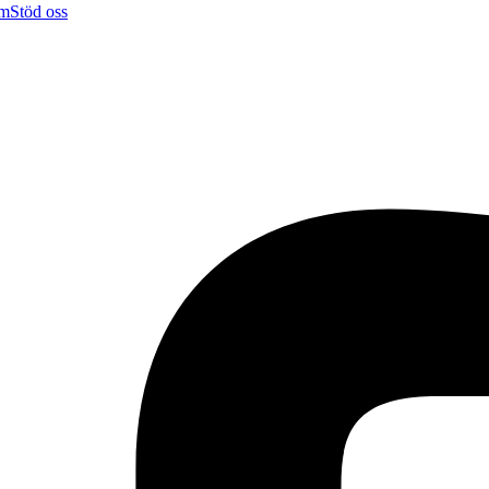
em
Stöd oss