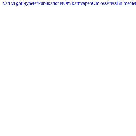
Vad vi gör
Nyheter
Publikationer
Om kärnvapen
Om oss
Press
Bli medl