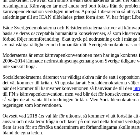
till osäkerhet. De avtal som slutits mellan stormakterna under det kal
rustningarna. Kärnvapen tar med andra ord bort fokus från de problem
kärnvapendetonation verkligen innebär. Apropå Liberalerna så uttryckt
anledningar till att ICAN tilldelades priset förra året. Vi har frågat Lib
Både Sverigedemokraterna och Kristdemokraterna skriver att kärnvapen
basis av deras oacceptabla humanitära konsekvenser, så som klustervapen
förbud följer normförändring, ökat tryck på nedrustning och i många fal
av mänskliga rättigheter och humanitär rätt. Sverigedemokraternas och
Moderaterna är emot kärnvapenkonventionen men har inga konkreta för
2006–2014 lämnade nedrustningsengagemang som Sverige tidigare varit 
inte särskilt höga.
Socialdemokraterna däremot var väldigt aktiva när de satt i opposition
det väl kommer till kritan. Vi uppskattar att Socialdemokraterna väljer 
när det kommer till kärnvapenkonventionen så hänvisar de till den
utr
till FN:s kärnvapenkonvention, men vad blir det för konsekvenser om S
så väljer de att vänta till utredningen är klar. Men Socialdemokraterna h
regeringen som konventionen.
Oavsett vad 2018 års val får för utkomst så kommer vi att fortsätta att 
ansvar och diskuterar frågan och läser på om vad detta förbud verklig
flera år sen för att försöka underminera att förhandlingarna skulle star
bland de egna leden.