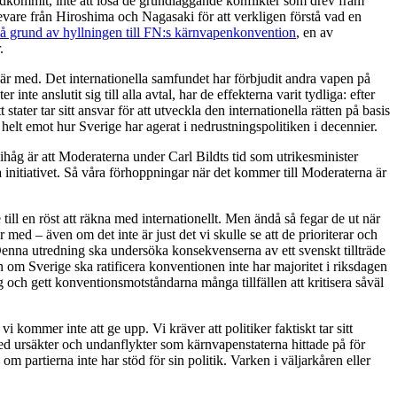
tadkommit, inte att lösa de grundläggande konflikter som drev fram
vare från Hiroshima och Nagasaki för att verkligen förstå vad en
 på grund av hyllningen till FN:s kärnvapenkonvention
, en av
.
r med. Det internationella samfundet har förbjudit andra vapen på
 anslutit sig till alla avtal, har de effekterna varit tydliga: efter
ter tar sitt ansvar för att utveckla den internationella rätten på basis
elt emot hur Sverige har agerat i nedrustningspolitiken i decennier.
g är att Moderaterna under Carl Bildts tid som utrikesminister
initiativet. Så våra förhoppningar när det kommer till Moderaterna är
ill en röst att räkna med internationellt. Men ändå så fegar de ut när
 med – även om det inte är just det vi skulle se att de prioriterar och
Denna utredning ska undersöka konsekvenserna av ett svenskt tillträde
om Sverige ska ratificera konventionen inte har majoritet i riksdagen
ing och gett konventionsmotståndarna många tillfällen att kritisera såväl
 kommer inte att ge upp. Vi kräver att politiker faktiskt tar sitt
ed ursäkter och undanflykter som kärnvapenstaterna hittade på för
m partierna inte har stöd för sin politik. Varken i väljarkåren eller