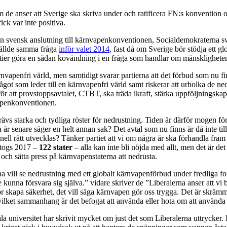
 om de anser att Sverige ska skriva under och ratificera FN:s konvention
ck var inte positiva.
m en svensk anslutning till kärnvapenkonventionen, Socialdemokraterna s
tällde samma fråga
inför valet 2014
, fast då om Sverige bör stödja ett g
artier göra en sådan kovändning i en fråga som handlar om mänsklighet
 kärnvapenfri värld, men samtidigt svarar partierna att det förbud som nu 
ot som leder till en kärnvapenfri värld samt riskerar att urholka de ned
a för att provstoppsavtalet, CTBT, ska träda ikraft, stärka uppföljnings
vapenkonventionen.
rävs starka och tydliga röster för nedrustning. Tiden är därför mogen fö
r senare säger en helt annan sak? Det avtal som nu finns är då inte tillr
tionell rätt utvecklas? Tänker partiet att vi om några år ska förhandla f
togs 2017 –
122 stater
– alla kan inte bli nöjda med allt, men det är det 
a och sätta press på kärnvapenstaterna att nedrusta.
na vill se nedrustning med ett globalt kärnvapenförbud under fredliga f
 kunna försvara sig själva.” vidare skriver de ”Liberalerna anser att 
ör skapa säkerhet, det vill säga kärnvapen gör oss trygga. Det är skräm
 i vilket sammanhang är det befogat att använda eller hota om att använ
a universitet har skrivit mycket om just det som Liberalerna uttrycker. 