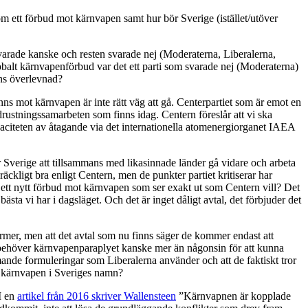
 om ett förbud mot kärnvapen samt hur bör Sverige (istället/utöver
varade kanske och resten svarade nej (Moderaterna, Liberalerna,
lobalt kärnvapenförbud var det ett parti som svarade nej (Moderaterna)
ens överlevnad?
finns mot kärnvapen är inte rätt väg att gå. Centerpartiet som är emot en
rustningssamarbeten som finns idag. Centern föreslår att vi ska
kapaciteten av åtagande via det internationella atomenergiorganet IAEA
r Sverige att tillsammans med likasinnade länder gå vidare och arbeta
äckligt bra enligt Centern, men de punkter partiet kritiserar har
ram ett nytt förbud mot kärnvapen som ser exakt ut som Centern vill? Det
bästa vi har i dagsläget. Och det är inget dåligt avtal, det förbjuder det
ormer, men att det avtal som nu finns säger de kommer endast att
vi behöver kärnvapenparaplyet kanske mer än någonsin för att kunna
mande formuleringar som Liberalerna använder och att de faktiskt tror
da kärnvapen i Sveriges namn?
I en
artikel från 2016 skriver Wallensteen
”Kärnvapnen är kopplade