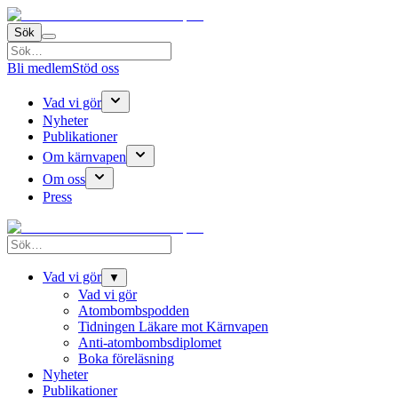
Sök
Bli medlem
Stöd oss
Vad vi gör
Nyheter
Publikationer
Om kärnvapen
Om oss
Press
Vad vi gör
▼
Vad vi gör
Atombombspodden
Tidningen Läkare mot Kärnvapen
Anti-atombombsdiplomet
Boka föreläsning
Nyheter
Publikationer