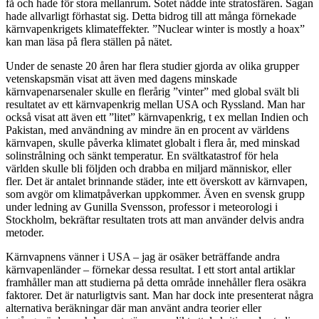
få och hade för stora mellanrum. Sotet nådde inte stratosfären. Sagan
hade allvarligt förhastat sig. Detta bidrog till att många förnekade
kärnvapenkrigets klimateffekter. ”Nuclear winter is mostly a hoax”
kan man läsa på flera ställen på nätet.
Under de senaste 20 åren har flera studier gjorda av olika grupper
vetenskapsmän visat att även med dagens minskade
kärnvapenarsenaler skulle en flerårig ”vinter” med global svält bli
resultatet av ett kärnvapenkrig mellan USA och Ryssland. Man har
också visat att även ett ”litet” kärnvapenkrig, t ex mellan Indien och
Pakistan, med användning av mindre än en procent av världens
kärnvapen, skulle påverka klimatet globalt i flera år, med minskad
solinstrålning och sänkt temperatur. En svältkatastrof för hela
världen skulle bli följden och drabba en miljard människor, eller
fler. Det är antalet brinnande städer, inte ett överskott av kärnvapen,
som avgör om klimatpåverkan uppkommer. Även en svensk grupp
under ledning av Gunilla Svensson, professor i meteorologi i
Stockholm, bekräftar resultaten trots att man använder delvis andra
metoder.
Kärnvapnens vänner i USA – jag är osäker beträffande andra
kärnvapenländer – förnekar dessa resultat. I ett stort antal artiklar
framhåller man att studierna på detta område innehåller flera osäkra
faktorer. Det är naturligtvis sant. Man har dock inte presenterat några
alternativa beräkningar där man använt andra teorier eller