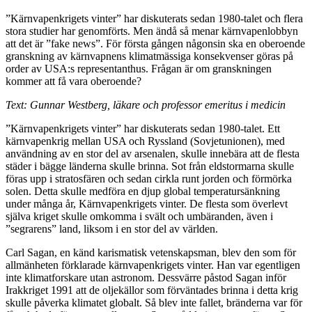
”Kärnvapenkrigets vinter” har diskuterats sedan 1980-talet och flera
stora studier har genomförts. Men ändå så menar kärnvapenlobbyn
att det är ”fake news”. För första gången någonsin ska en oberoende
granskning av kärnvapnens klimatmässiga konsekvenser göras på
order av USA:s representanthus. Frågan är om granskningen
kommer att få vara oberoende?
Text: Gunnar Westberg, läkare och professor emeritus i medicin
”Kärnvapenkrigets vinter” har diskuterats sedan 1980-talet. Ett
kärnvapenkrig mellan USA och Ryssland (Sovjetunionen), med
användning av en stor del av arsenalen, skulle innebära att de flesta
städer i bägge länderna skulle brinna. Sot från eldstormarna skulle
föras upp i stratosfären och sedan cirkla runt jorden och förmörka
solen. Detta skulle medföra en djup global temperatursänkning
under många år, Kärnvapenkrigets vinter. De flesta som överlevt
själva kriget skulle omkomma i svält och umbäranden, även i
”segrarens” land, liksom i en stor del av världen.
Carl Sagan, en känd karismatisk vetenskapsman, blev den som för
allmänheten förklarade kärnvapenkrigets vinter. Han var egentligen
inte klimatforskare utan astronom. Dessvärre påstod Sagan inför
Irakkriget 1991 att de oljekällor som förväntades brinna i detta krig
skulle påverka klimatet globalt. Så blev inte fallet, bränderna var för