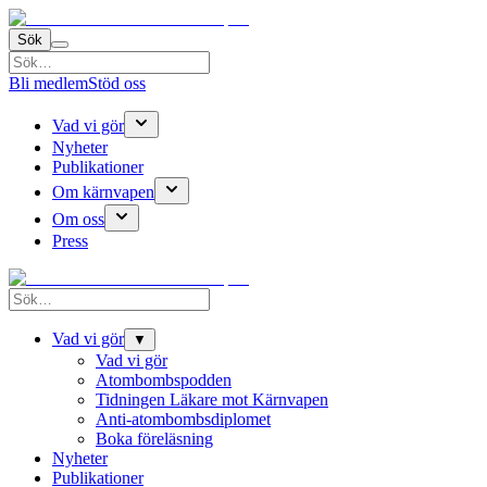
Sök
Bli medlem
Stöd oss
Vad vi gör
Nyheter
Publikationer
Om kärnvapen
Om oss
Press
Vad vi gör
▼
Vad vi gör
Atombombspodden
Tidningen Läkare mot Kärnvapen
Anti-atombombsdiplomet
Boka föreläsning
Nyheter
Publikationer