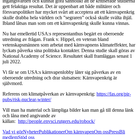
ingångsvärden och kunnat göra sannolikt att de kritiserade studierna
gett felaktiga resultat. Det är uppenbart att både militärer och
försvarspolitiker har mycket svårt att acceptera att ett kärnvapenkrig
skulle drabba hela världen och ”segraren” också skulle svälta ihjäl.
Ibland låtsas man som om ett kärnvapenkrig skulle kunna vinnas.
Nu har emellertid USA:s representanthus begärt en oberoende
utredning av frågan. Frank v. Hippel, en veteran bland
vetenskapsmännen som arbetat med kärnvapnens klimateffekter, har
lyckats påverka sina politiska kontakter. Denna studie skall göras av
National Academy of Science. Resultatet skall framläggas senast 1
juli 2022.
Vi får se om USA:s kärnvapenlobby låter sig påverkas av en
oberoende utredning och drar slutsatsen: Kärnvapenkrig är
självmord.
Referens om klimatpåverkan av kärnvapenkrig:
https://fas.org/pir-
pubs/risk-nuclear-winter/
Vill man ha material och lämpliga bilder kan man gå till denna länk
och låna med angivande av
källan:
http://people.envsci.rutgers.edu/robock/
Vad vi gör
Nyheter
Publikationer
Om kärnvapen
Om oss
Press
Bli
medlem
Stöd oss