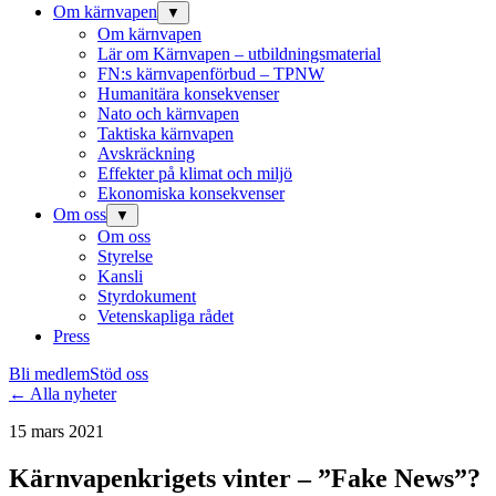
Om kärnvapen
▼
Om kärnvapen
Lär om Kärnvapen – utbildningsmaterial
FN:s kärnvapenförbud – TPNW
Humanitära konsekvenser
Nato och kärnvapen
Taktiska kärnvapen
Avskräckning
Effekter på klimat och miljö
Ekonomiska konsekvenser
Om oss
▼
Om oss
Styrelse
Kansli
Styrdokument
Vetenskapliga rådet
Press
Bli medlem
Stöd oss
← Alla nyheter
15 mars 2021
Kärnvapenkrigets vinter – ”Fake News”?