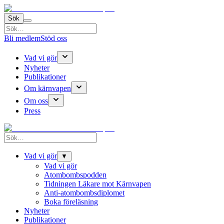
Sök
Bli medlem
Stöd oss
Vad vi gör
Nyheter
Publikationer
Om kärnvapen
Om oss
Press
Vad vi gör
▼
Vad vi gör
Atombombspodden
Tidningen Läkare mot Kärnvapen
Anti-atombombsdiplomet
Boka föreläsning
Nyheter
Publikationer