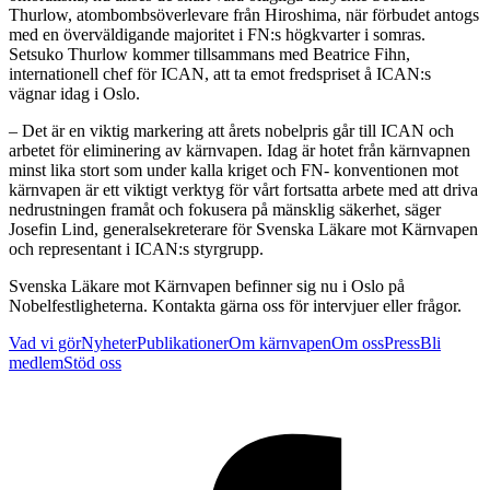
Thurlow, atombombsöverlevare från Hiroshima, när förbudet antogs
med en överväldigande majoritet i FN:s högkvarter i somras.
Setsuko Thurlow kommer tillsammans med Beatrice Fihn,
internationell chef för ICAN, att ta emot fredspriset å ICAN:s
vägnar idag i Oslo.
– Det är en viktig markering att årets nobelpris går till ICAN och
arbetet för eliminering av kärnvapen. Idag är hotet från kärnvapnen
minst lika stort som under kalla kriget och FN- konventionen mot
kärnvapen är ett viktigt verktyg för vårt fortsatta arbete med att driva
nedrustningen framåt och fokusera på mänsklig säkerhet, säger
Josefin Lind, generalsekreterare för Svenska Läkare mot Kärnvapen
och representant i ICAN:s styrgrupp.
Svenska Läkare mot Kärnvapen befinner sig nu i Oslo på
Nobelfestligheterna. Kontakta gärna oss för intervjuer eller frågor.
Vad vi gör
Nyheter
Publikationer
Om kärnvapen
Om oss
Press
Bli
medlem
Stöd oss