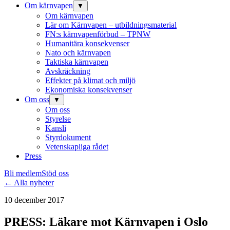
Om kärnvapen
▼
Om kärnvapen
Lär om Kärnvapen – utbildningsmaterial
FN:s kärnvapenförbud – TPNW
Humanitära konsekvenser
Nato och kärnvapen
Taktiska kärnvapen
Avskräckning
Effekter på klimat och miljö
Ekonomiska konsekvenser
Om oss
▼
Om oss
Styrelse
Kansli
Styrdokument
Vetenskapliga rådet
Press
Bli medlem
Stöd oss
← Alla nyheter
10 december 2017
PRESS: Läkare mot Kärnvapen i Oslo