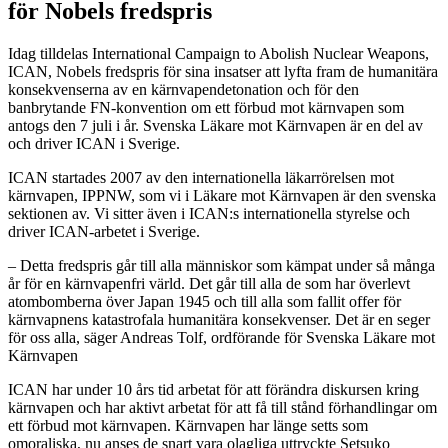
för Nobels fredspris
Idag tilldelas International Campaign to Abolish Nuclear Weapons,
ICAN, Nobels fredspris för sina insatser att lyfta fram de humanitära
konsekvenserna av en kärnvapendetonation och för den
banbrytande FN-konvention om ett förbud mot kärnvapen som
antogs den 7 juli i år. Svenska Läkare mot Kärnvapen är en del av
och driver ICAN i Sverige.
ICAN startades 2007 av den internationella läkarrörelsen mot
kärnvapen, IPPNW, som vi i Läkare mot Kärnvapen är den svenska
sektionen av. Vi sitter även i ICAN:s internationella styrelse och
driver ICAN-arbetet i Sverige.
– Detta fredspris går till alla människor som kämpat under så många
år för en kärnvapenfri värld. Det går till alla de som har överlevt
atombomberna över Japan 1945 och till alla som fallit offer för
kärnvapnens katastrofala humanitära konsekvenser. Det är en seger
för oss alla, säger Andreas Tolf, ordförande för Svenska Läkare mot
Kärnvapen
ICAN har under 10 års tid arbetat för att förändra diskursen kring
kärnvapen och har aktivt arbetat för att få till stånd förhandlingar om
ett förbud mot kärnvapen. Kärnvapen har länge setts som
omoraliska, nu anses de snart vara olagliga uttryckte Setsuko