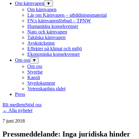
Om kärnvapen
▼
Om kärnvapen
Lär om Kärnvapen – utbildningsmaterial
FN:s kärnvapenförbud – TPNW
Humanitära konsekvenser
Nato och kärnvapen
Taktiska kärnvapen
Avskräckning
Effekter på klimat och miljö
Ekonomiska konsekvenser
Om oss
▼
Om oss
Styrelse
Kansli
Styrdokument
Vetenskapliga rådet
Press
Bli medlem
Stöd oss
← Alla nyheter
7 juni 2018
Pressmeddelande: Inga juridiska hinder