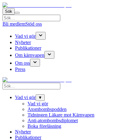
Sök
Bli medlem
Stöd oss
Vad vi gör
Nyheter
Publikationer
Om kärnvapen
Om oss
Press
Vad vi gör
▼
Vad vi gör
Atombombspodden
Tidningen Läkare mot Kärnvapen
Anti-atombombsdiplomet
Boka föreläsning
Nyheter
Publikationer