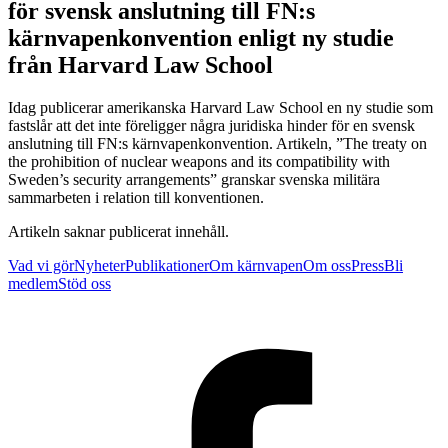
för svensk anslutning till FN:s
kärnvapenkonvention enligt ny studie
från Harvard Law School
Idag publicerar amerikanska Harvard Law School en ny studie som
fastslår att det inte föreligger några juridiska hinder för en svensk
anslutning till FN:s kärnvapenkonvention. Artikeln, ”The treaty on
the prohibition of nuclear weapons and its compatibility with
Sweden’s security arrangements” granskar svenska militära
sammarbeten i relation till konventionen.
Artikeln saknar publicerat innehåll.
Vad vi gör
Nyheter
Publikationer
Om kärnvapen
Om oss
Press
Bli
medlem
Stöd oss