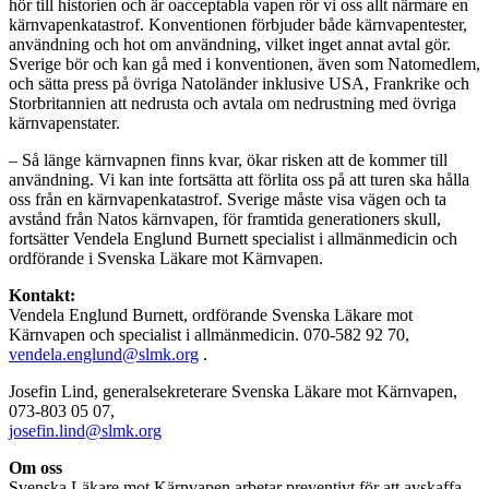
hör till historien och är oacceptabla vapen rör vi oss allt närmare en
kärnvapenkatastrof. Konventionen förbjuder både kärnvapentester,
användning och hot om användning, vilket inget annat avtal gör.
Sverige bör och kan gå med i konventionen, även som Natomedlem,
och sätta press på övriga Natoländer inklusive USA, Frankrike och
Storbritannien att nedrusta och avtala om nedrustning med övriga
kärnvapenstater.
– Så länge kärnvapnen finns kvar, ökar risken att de kommer till
användning. Vi kan inte fortsätta att förlita oss på att turen ska hålla
oss från en kärnvapenkatastrof. Sverige måste visa vägen och ta
avstånd från Natos kärnvapen, för framtida generationers skull,
fortsätter Vendela Englund Burnett specialist i allmänmedicin och
ordförande i Svenska Läkare mot Kärnvapen.
Kontakt:
Vendela Englund Burnett, ordförande Svenska Läkare mot
Kärnvapen och specialist i allmänmedicin. 070-582 92 70,
vendela.englund@slmk.org
.
Josefin Lind, generalsekreterare Svenska Läkare mot Kärnvapen,
073-803 05 07,
josefin.lind@slmk.org
Om oss
Svenska Läkare mot Kärnvapen arbetar preventivt för att avskaffa