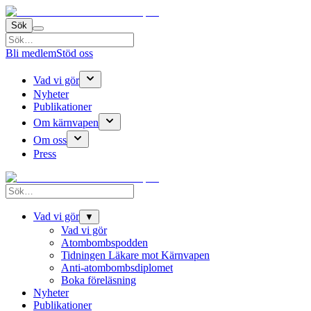
Sök
Bli medlem
Stöd oss
Vad vi gör
Nyheter
Publikationer
Om kärnvapen
Om oss
Press
Vad vi gör
▼
Vad vi gör
Atombombspodden
Tidningen Läkare mot Kärnvapen
Anti-atombombsdiplomet
Boka föreläsning
Nyheter
Publikationer