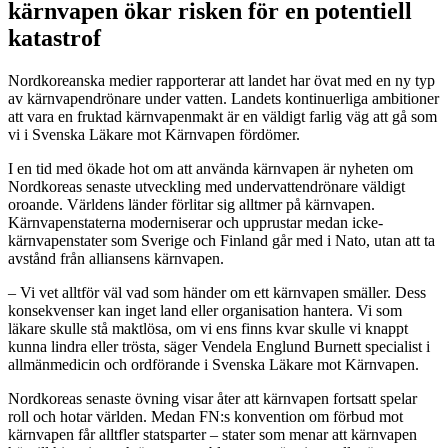
kärnvapen ökar risken för en potentiell
katastrof
Nordkoreanska medier rapporterar att landet har övat med en ny typ
av kärnvapendrönare under vatten. Landets kontinuerliga ambitioner
att vara en fruktad kärnvapenmakt är en väldigt farlig väg att gå som
vi i Svenska Läkare mot Kärnvapen fördömer.
I en tid med ökade hot om att använda kärnvapen är nyheten om
Nordkoreas senaste utveckling med undervattendrönare väldigt
oroande. Världens länder förlitar sig alltmer på kärnvapen.
Kärnvapenstaterna moderniserar och upprustar medan icke-
kärnvapenstater som Sverige och Finland går med i Nato, utan att ta
avstånd från alliansens kärnvapen.
– Vi vet alltför väl vad som händer om ett kärnvapen smäller. Dess
konsekvenser kan inget land eller organisation hantera. Vi som
läkare skulle stå maktlösa, om vi ens finns kvar skulle vi knappt
kunna lindra eller trösta, säger Vendela Englund Burnett specialist i
allmänmedicin och ordförande i Svenska Läkare mot Kärnvapen.
Nordkoreas senaste övning visar åter att kärnvapen fortsatt spelar
roll och hotar världen. Medan FN:s konvention om förbud mot
kärnvapen får alltfler statsparter – stater som menar att kärnvapen