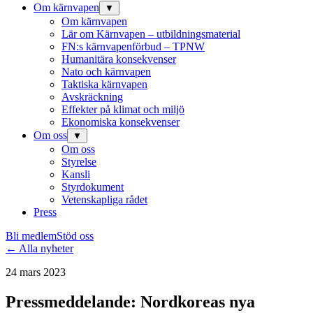
Om kärnvapen
▼
Om kärnvapen
Lär om Kärnvapen – utbildningsmaterial
FN:s kärnvapenförbud – TPNW
Humanitära konsekvenser
Nato och kärnvapen
Taktiska kärnvapen
Avskräckning
Effekter på klimat och miljö
Ekonomiska konsekvenser
Om oss
▼
Om oss
Styrelse
Kansli
Styrdokument
Vetenskapliga rådet
Press
Bli medlem
Stöd oss
← Alla nyheter
24 mars 2023
Pressmeddelande: Nordkoreas nya