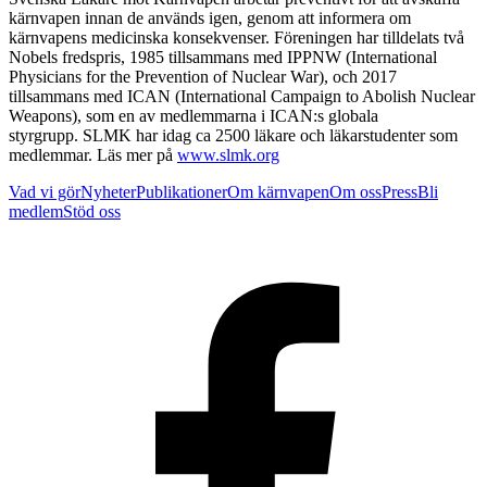
kärnvapen innan de används igen, genom att informera om
kärnvapens medicinska konsekvenser. Föreningen har tilldelats två
Nobels fredspris, 1985 tillsammans med IPPNW (International
Physicians for the Prevention of Nuclear War), och 2017
tillsammans med ICAN (International Campaign to Abolish Nuclear
Weapons), som en av medlemmarna i ICAN:s globala
styrgrupp. SLMK har idag ca 2500 läkare och läkarstudenter som
medlemmar. Läs mer på
www.slmk.org
Vad vi gör
Nyheter
Publikationer
Om kärnvapen
Om oss
Press
Bli
medlem
Stöd oss