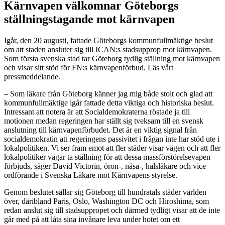
Kärnvapen välkomnar Göteborgs
ställningstagande mot kärnvapen
Igår, den 20 augusti, fattade Göteborgs kommunfullmäktige beslut
om att staden ansluter sig till ICAN:s stadsupprop mot kärnvapen.
Som första svenska stad tar Göteborg tydlig ställning mot kärnvapen
och visar sitt stöd för FN:s kärnvapenförbud. Läs vårt
pressmeddelande.
– Som läkare från Göteborg känner jag mig både stolt och glad att
kommunfullmäktige igår fattade detta viktiga och historiska beslut.
Intressant att notera är att Socialdemokraterna röstade ja till
motionen medan regeringen har ställt sig tveksam till en svensk
anslutning till kärnvapenförbudet. Det är en viktig signal från
socialdemokratin att regeringens passivitet i frågan inte har stöd ute i
lokalpolitiken. Vi ser fram emot att fler städer visar vägen och att fler
lokalpolitiker vågar ta ställning för att dessa massförstörelsevapen
förbjuds, säger David Victorin, öron-, näsa-, halsläkare och vice
ordförande i Svenska Läkare mot Kärnvapens styrelse.
Genom beslutet sällar sig Göteborg till hundratals städer världen
över, däribland Paris, Oslo, Washington DC och Hiroshima, som
redan anslut sig till stadsuppropet och därmed tydligt visar att de inte
går med på att låta sina invånare leva under hotet om ett