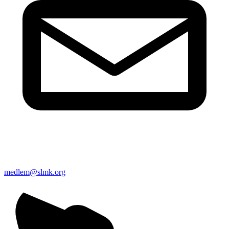
medlem@slmk.org