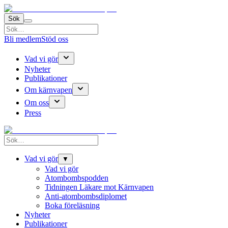
Sök
Bli medlem
Stöd oss
Vad vi gör
Nyheter
Publikationer
Om kärnvapen
Om oss
Press
Vad vi gör
▼
Vad vi gör
Atombombspodden
Tidningen Läkare mot Kärnvapen
Anti-atombombsdiplomet
Boka föreläsning
Nyheter
Publikationer