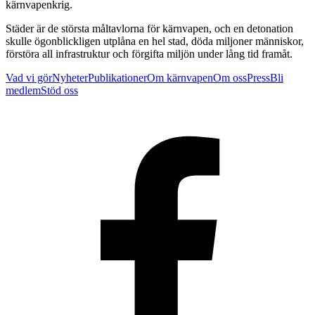
kärnvapenkrig.
Städer är de största måltavlorna för kärnvapen, och en detonation
skulle ögonblickligen utplåna en hel stad, döda miljoner människor,
förstöra all infrastruktur och förgifta miljön under lång tid framåt.
Vad vi gör
Nyheter
Publikationer
Om kärnvapen
Om oss
Press
Bli
medlem
Stöd oss