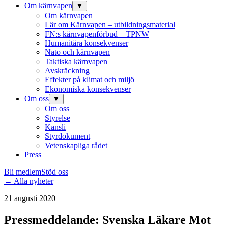
Om kärnvapen
▼
Om kärnvapen
Lär om Kärnvapen – utbildningsmaterial
FN:s kärnvapenförbud – TPNW
Humanitära konsekvenser
Nato och kärnvapen
Taktiska kärnvapen
Avskräckning
Effekter på klimat och miljö
Ekonomiska konsekvenser
Om oss
▼
Om oss
Styrelse
Kansli
Styrdokument
Vetenskapliga rådet
Press
Bli medlem
Stöd oss
← Alla nyheter
21 augusti 2020
Pressmeddelande: Svenska Läkare Mot