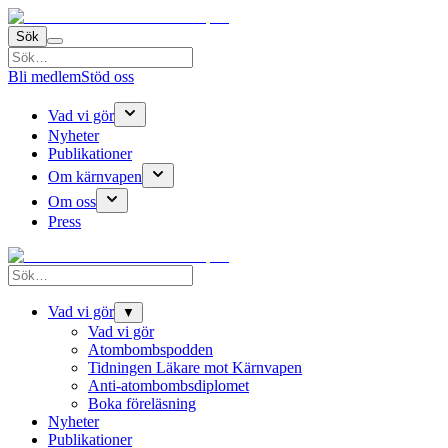
Sök
Bli medlem
Stöd oss
Vad vi gör
Nyheter
Publikationer
Om kärnvapen
Om oss
Press
Vad vi gör
▼
Vad vi gör
Atombombspodden
Tidningen Läkare mot Kärnvapen
Anti-atombombsdiplomet
Boka föreläsning
Nyheter
Publikationer