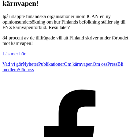
kärnvapen!
Igår släppte finländska organisationer inom ICAN en ny
opinionsundersökning om hur Finlands befolkning ställer sig till
FN:s kärnvapenförbud. Resultatet?
84 procent av de tillfrågade vill att Finland skriver under förbudet
mot kärnvapen!
Läs mer här
.
Vad vi gör
Nyheter
Publikationer
Om kärnvapen
Om oss
Press
Bli
medlem
Stöd oss