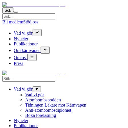
Sök
Bli medlem
Stöd oss
Vad vi gör
Nyheter
Publikationer
Om kärnvapen
Om oss
Press
Vad vi gör
▼
Vad vi gör
Atombombspodden
Tidningen Läkare mot Kärnvapen
Anti-atombombsdiplomet
Boka föreläsning
Nyheter
Publikationer