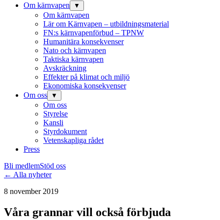
Om kärnvapen
▼
Om kärnvapen
Lär om Kärnvapen – utbildningsmaterial
FN:s kärnvapenförbud – TPNW
Humanitära konsekvenser
Nato och kärnvapen
Taktiska kärnvapen
Avskräckning
Effekter på klimat och miljö
Ekonomiska konsekvenser
Om oss
▼
Om oss
Styrelse
Kansli
Styrdokument
Vetenskapliga rådet
Press
Bli medlem
Stöd oss
← Alla nyheter
8 november 2019
Våra grannar vill också förbjuda