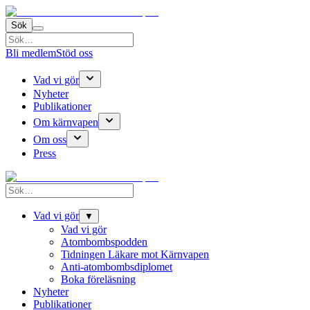
Sök
Bli medlem
Stöd oss
Vad vi gör
Nyheter
Publikationer
Om kärnvapen
Om oss
Press
Vad vi gör
▼
Vad vi gör
Atombombspodden
Tidningen Läkare mot Kärnvapen
Anti-atombombsdiplomet
Boka föreläsning
Nyheter
Publikationer