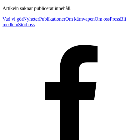
Artikeln saknar publicerat innehåll.
Vad vi gör
Nyheter
Publikationer
Om kärnvapen
Om oss
Press
Bli
medlem
Stöd oss