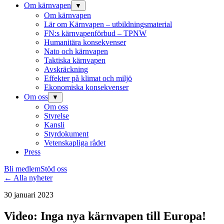
Om kärnvapen
▼
Om kärnvapen
Lär om Kärnvapen – utbildningsmaterial
FN:s kärnvapenförbud – TPNW
Humanitära konsekvenser
Nato och kärnvapen
Taktiska kärnvapen
Avskräckning
Effekter på klimat och miljö
Ekonomiska konsekvenser
Om oss
▼
Om oss
Styrelse
Kansli
Styrdokument
Vetenskapliga rådet
Press
Bli medlem
Stöd oss
← Alla nyheter
30 januari 2023
Video: Inga nya kärnvapen till Europa!