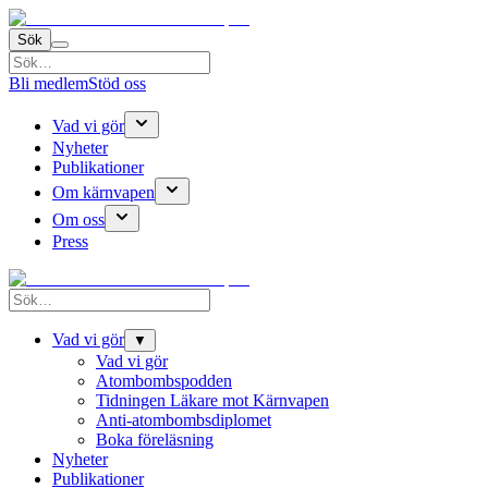
Sök
Bli medlem
Stöd oss
Vad vi gör
Nyheter
Publikationer
Om kärnvapen
Om oss
Press
Vad vi gör
▼
Vad vi gör
Atombombspodden
Tidningen Läkare mot Kärnvapen
Anti-atombombsdiplomet
Boka föreläsning
Nyheter
Publikationer