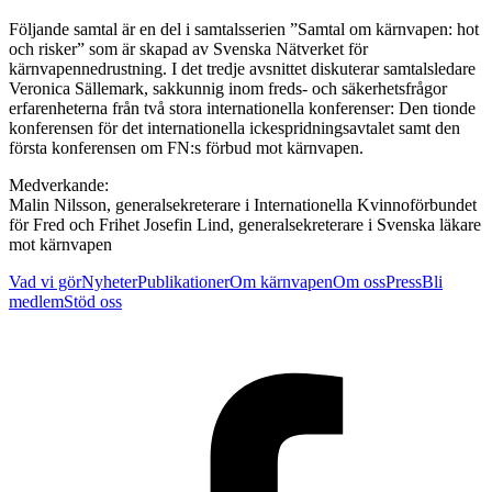
Följande samtal är en del i samtalsserien ”Samtal om kärnvapen: hot
och risker” som är skapad av Svenska Nätverket för
kärnvapennedrustning. I det tredje avsnittet diskuterar samtalsledare
Veronica Sällemark, sakkunnig inom freds- och säkerhetsfrågor
erfarenheterna från två stora internationella konferenser: Den tionde
konferensen för det internationella ickespridningsavtalet samt den
första konferensen om FN:s förbud mot kärnvapen.
Medverkande:
Malin Nilsson, generalsekreterare i Internationella Kvinnoförbundet
för Fred och Frihet Josefin Lind, generalsekreterare i Svenska läkare
mot kärnvapen
Vad vi gör
Nyheter
Publikationer
Om kärnvapen
Om oss
Press
Bli
medlem
Stöd oss