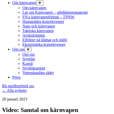
Om kärnvapen
▼
Om kärnvapen
Lär om Kärnvapen – utbildningsmaterial
FN:s kärnvapenförbud – TPNW
Humanitära konsekvenser
Nato och kärnvapen
Taktiska kärnvapen
Avskräckning
Effekter på klimat och miljö
Ekonomiska konsekvenser
Om oss
▼
Om oss
Styrelse
Kansli
Styrdokument
Vetenskapliga rådet
Press
Bli medlem
Stöd oss
← Alla nyheter
20 januari 2023
Video: Samtal om kärnvapen