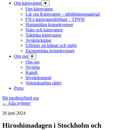
Om kärnvapen
▼
Om kärnvapen
Lär om Kärnvapen – utbildningsmaterial
FN:s kärnvapenförbud – TPNW
Humanitära konsekvenser
Nato och kärnvapen
Taktiska kärnvapen
Avskräckning
Effekter på klimat och miljö
Ekonomiska konsekvenser
Om oss
▼
Om oss
Styrelse
Kansli
Styrdokument
Vetenskapliga rådet
Press
Bli medlem
Stöd oss
← Alla nyheter
26 juni 2024
Hiroshimadagen i Stockholm och