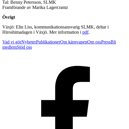
Tal: Benny Petersson, SLMK
Framförande av Marika Lagercrantz
Övrigt
Växjö: Elin Liss, kommunikationsansvarig SLMK, deltar i
Hiroshimadagen i Växjö. Mer information i
pdf
.
Vad vi gör
Nyheter
Publikationer
Om kärnvapen
Om oss
Press
Bli
medlem
Stöd oss