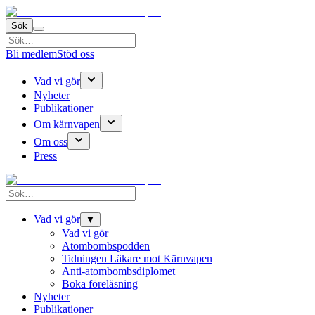
Sök
Bli medlem
Stöd oss
Vad vi gör
Nyheter
Publikationer
Om kärnvapen
Om oss
Press
Vad vi gör
▼
Vad vi gör
Atombombspodden
Tidningen Läkare mot Kärnvapen
Anti-atombombsdiplomet
Boka föreläsning
Nyheter
Publikationer