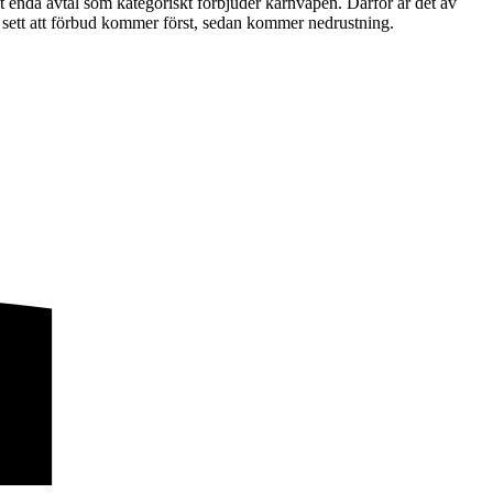
enda avtal som kategoriskt förbjuder kärnvapen. Därför är det av
i sett att förbud kommer först, sedan kommer nedrustning.