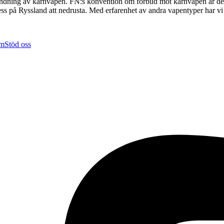
ändning av kärnvapen. FN:s konvention om förbud mot kärnvapen är det 
press på Ryssland att nedrusta. Med erfarenhet av andra vapentyper har v
em
Stöd oss