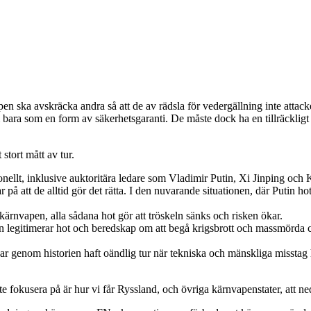
pen ska avskräcka andra så att de av rädsla för vedergällning inte attack
m bara som en form av säkerhetsgaranti. De måste dock ha en tillräckligt
stort mått av tur.
ionellt, inklusive auktoritära ledare som Vladimir Putin, Xi Jinping och Ki
r på att de alltid gör det rätta. I den nuvarande situationen, där Putin ho
rnvapen, alla sådana hot gör att tröskeln sänks och risken ökar.
 legitimerar hot och beredskap om att begå krigsbrott och massmörda civ
ar genom historien haft oändlig tur när tekniska och mänskliga misstag 
te fokusera på är hur vi får Ryssland, och övriga kärnvapenstater, att n