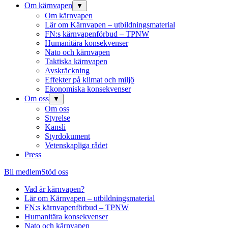
Om kärnvapen
▼
Om kärnvapen
Lär om Kärnvapen – utbildningsmaterial
FN:s kärnvapenförbud – TPNW
Humanitära konsekvenser
Nato och kärnvapen
Taktiska kärnvapen
Avskräckning
Effekter på klimat och miljö
Ekonomiska konsekvenser
Om oss
▼
Om oss
Styrelse
Kansli
Styrdokument
Vetenskapliga rådet
Press
Bli medlem
Stöd oss
Vad är kärnvapen?
Lär om Kärnvapen – utbildningsmaterial
FN:s kärnvapenförbud – TPNW
Humanitära konsekvenser
Nato och kärnvapen