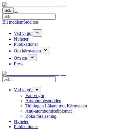
Sök
Bli medlem
Stöd oss
Vad vi gör
Nyheter
Publikationer
Om kärnvapen
Om oss
Press
Vad vi gör
▼
Vad vi gör
Atombombspodden
Tidningen Läkare mot Kärnvapen
Anti-atombombsdiplomet
Boka föreläsning
Nyheter
Publikationer