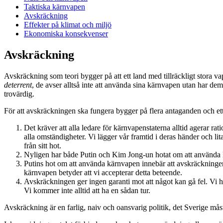
Taktiska kärnvapen
Avskräckning
Effekter på klimat och miljö
Ekonomiska konsekvenser
Avskräckning
Avskräckning som teori bygger på att ett land med tillräckligt stora va
deterrent
, de avser alltså inte att använda sina kärnvapen utan har de
trovärdig.
För att avskräckningen ska fungera bygger på flera antaganden och ett 
Det kräver att alla ledare för kärnvapenstaterna alltid agerar rat
alla omständigheter. Vi lägger vår framtid i deras händer och lita
från sitt hot.
Nyligen har både Putin och Kim Jong-un hotat om att använda kä
Putins hot om att använda kärnvapen innebär att avskräckningen
kärnvapen betyder att vi accepterar detta beteende.
Avskräckningen ger ingen garanti mot att något kan gå fel. Vi h
Vi kommer inte alltid att ha en sådan tur.
Avskräckning är en farlig, naiv och oansvarig politik, det Sverige mås