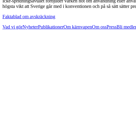
Icke-spridningsavtalet förbjuder varken hot om användning eller anv
högsta vikt att Sverige går med i konventionen och på så sätt sätter 
Faktablad om avskräckning
Vad vi gör
Nyheter
Publikationer
Om kärnvapen
Om oss
Press
Bli medl