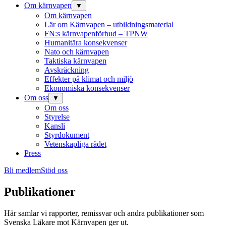
Om kärnvapen
▼
Om kärnvapen
Lär om Kärnvapen – utbildningsmaterial
FN:s kärnvapenförbud – TPNW
Humanitära konsekvenser
Nato och kärnvapen
Taktiska kärnvapen
Avskräckning
Effekter på klimat och miljö
Ekonomiska konsekvenser
Om oss
▼
Om oss
Styrelse
Kansli
Styrdokument
Vetenskapliga rådet
Press
Bli medlem
Stöd oss
Publikationer
Här samlar vi rapporter, remissvar och andra publikationer som
Svenska Läkare mot Kärnvapen ger ut.