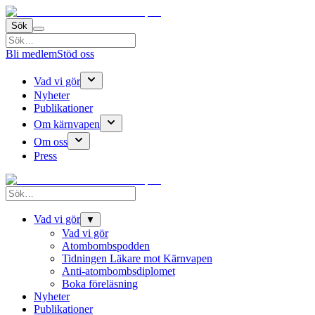
Sök
Bli medlem
Stöd oss
Vad vi gör
Nyheter
Publikationer
Om kärnvapen
Om oss
Press
Vad vi gör
▼
Vad vi gör
Atombombspodden
Tidningen Läkare mot Kärnvapen
Anti-atombombsdiplomet
Boka föreläsning
Nyheter
Publikationer