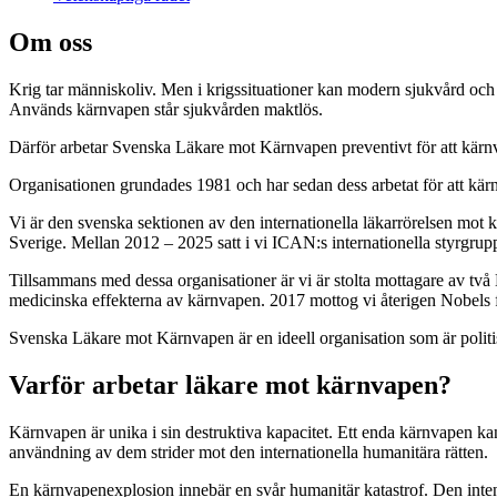
Om oss
Krig tar människoliv. Men i krigssituationer kan modern sjukvård och 
Används kärnvapen står sjukvården maktlös.
Därför arbetar Svenska Läkare mot Kärnvapen preventivt för att kärn
Organisationen grundades 1981 och har sedan dess arbetat för att kär
Vi är den svenska sektionen av den internationella läkarrörelsen mot
Sverige. Mellan 2012 – 2025 satt i vi ICAN:s internationella styrgru
Tillsammans med dessa organisationer är vi är stolta mottagare av två
medicinska effekterna av kärnvapen. 2017 mottog vi återigen Nobels f
Svenska Läkare mot Kärnvapen är en ideell organisation som är polit
Varför arbetar läkare mot kärnvapen?
Kärnvapen är unika i sin destruktiva kapacitet. Ett enda kärnvapen kan
användning av dem strider mot den internationella humanitära rätten.
En kärnvapenexplosion innebär en svår humanitär katastrof. Den intens