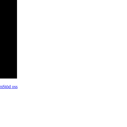
em
Stöd oss