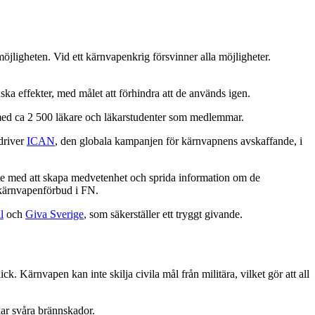
jligheten. Vid ett kärnvapenkrig försvinner alla möjligheter.
 effekter, med målet att förhindra att de används igen.
 med ca 2 500 läkare och läkarstudenter som medlemmar.
driver
ICAN
, den globala kampanjen för kärnvapnens avskaffande, i
bete med att skapa medvetenhet och sprida information om de
 kärnvapenförbud i FN.
l
och
Giva Sverige
, som säkerställer ett tryggt givande.
 Kärnvapen kan inte skilja civila mål från militära, vilket gör att all
kar svåra brännskador.