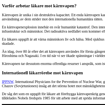
Varför arbetar läkare mot kärnvapen?
Kärnvapen är unika i sin destruktiva kapacitet. Ett enda kärnvapen kan
användning av dem strider mot den internationella humanitära rätten.
En kärnvapenexplosion innebär en svår humanitär katastrof. Den intens
infrastruktur och människor. Det radioaktiva nedfallet som kommer eft
En läkares uppgift är att värna människors liv och hälsa. Med sjukhus
skadade.
Än idag, över 80 år efter det att kärnvapen användes för första gånge
Hiroshima och Nagasaki. I en tid när vi ser ökade spänningar i världen 
Kärnvapnen tar dessutom enorma offentliga resurser i anspråk, som ist
Internationell läkarrörelse mot kärnvapen
IPPNW,
International Physicians for the Prevention of Nuclear War
Chazov (Sovjetunionen) insåg att det största hotet mot mänskligheten
De såg det som en uppgift för läkare att förebygga kärnvapenkrig g
tilldelades Nobels fredspris 1985 för sitt arbete med att sprida infor