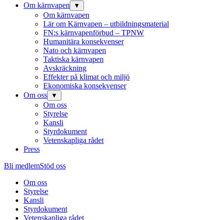
Om kärnvapen
▼
Om kärnvapen
Lär om Kärnvapen – utbildningsmaterial
FN:s kärnvapenförbud – TPNW
Humanitära konsekvenser
Nato och kärnvapen
Taktiska kärnvapen
Avskräckning
Effekter på klimat och miljö
Ekonomiska konsekvenser
Om oss
▼
Om oss
Styrelse
Kansli
Styrdokument
Vetenskapliga rådet
Press
Bli medlem
Stöd oss
Om oss
Styrelse
Kansli
Styrdokument
Vetenskapliga rådet