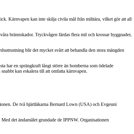
 Kärnvapen kan inte skilja civila mål från militära, vilket gör att all
 svåra brännskador. Tryckvågen färdas flera mil och krossar byggnader,
rdsutrustning blir det mycket svårt att behandla den stora mängden
lesta har en sprängkraft långt större än bomberna som ödelade
 snabbt kan eskalera till att omfatta kärnvapen.
tunionen. De två hjärtläkarna Bernard Lown (USA) och Evgeuni
en. Med det ändamålet grundade de IPPNW. Organisationen