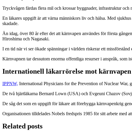
Tryckvågen färdas flera mil och krossar byggnader, infrastruktur och 
En läkares uppgift är att värna människors liv och hälsa. Med sjukhus
skadade.
Än idag, över 80 år efter det att kärnvapen användes för första gånge
Hiroshima och Nagasaki.
I en tid när vi ser ökade spänningar i världen riskerar ett missförstånd
Kärnvapnen tar dessutom enorma offentliga resurser i anspråk, som ist
Internationell läkarrörelse mot kärnvapen
IPPNW,
International Physicians for the Prevention of Nuclear War,
De två hjärtläkarna Bernard Lown (USA) och Evgeuni Chazov (Sovjetu
De såg det som en uppgift för läkare att förebygga kärnvapenkrig g
Organisationen tilldelades Nobels fredspris 1985 för sitt arbete med 
Related posts