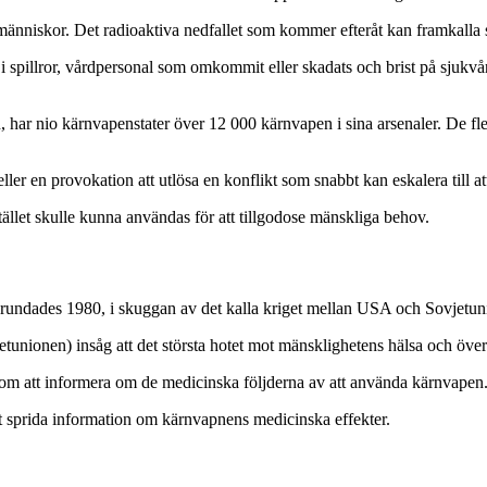
människor. Det radioaktiva nedfallet som kommer efteråt kan framkalla s
 i spillror, vårdpersonal som omkommit eller skadats och brist på sjukvå
n, har nio kärnvapenstater över 12 000 kärnvapen i sina arsenaler. De f
 eller en provokation att utlösa en konflikt som snabbt kan eskalera till 
ället skulle kunna användas för att tillgodose mänskliga behov.
 grundades 1980, i skuggan av det kalla kriget mellan USA och Sovjetun
nionen) insåg att det största hotet mot mänsklighetens hälsa och över
enom att informera om de medicinska följderna av att använda kärnvap
att sprida information om kärnvapnens medicinska effekter.