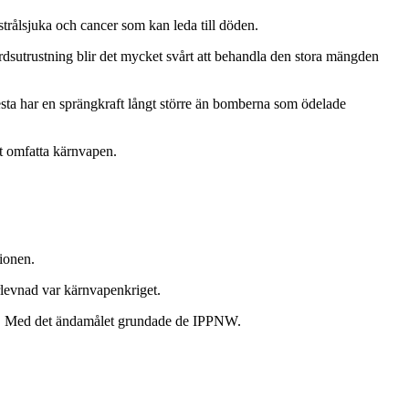
trålsjuka och cancer som kan leda till döden.
rdsutrustning blir det mycket svårt att behandla den stora mängden
lesta har en sprängkraft långt större än bomberna som ödelade
att omfatta kärnvapen.
ionen.
levnad var kärnvapenkriget.
en. Med det ändamålet grundade de IPPNW.