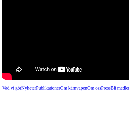
Vad vi gör
Nyheter
Publikationer
Om kärnvapen
Om oss
Press
Bli medl