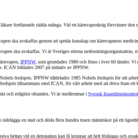
läkare fortfarande rädda många. Vid ett kärnvapenkrig försvinner den mö
vapen ska avskaffas genom att sprida kunskap om kärnvapnens medicinska
nvapen ska avskaffas. Vi är Sveriges största nedrustningsorganisation,
 kärnvapen,
IPPNW
, som grundades 1980 och finns i över 60 länder. Vi 
pp. ICAN bildades 2007 på initiativ av IPPNW.
 Nobels fredspris. IPPNW tilldelades 1985 Nobels fredspris för sitt ar
redspris tillsammans med ICAN, för vårt arbete med att driva fram ett
iskt och religiöst obunden. Vi är medlemmar i
Svensk Insamlingskontrol
 ödelägga en stad och döda flera hundra tusen människor på ett ögonblick.
iva hettan vid en detonation kan få kroppar att helt förångas och orsa