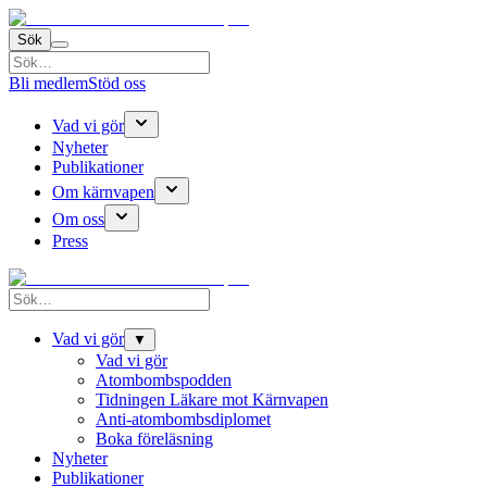
Sök
Bli medlem
Stöd oss
Vad vi gör
Nyheter
Publikationer
Om kärnvapen
Om oss
Press
Vad vi gör
▼
Vad vi gör
Atombombspodden
Tidningen Läkare mot Kärnvapen
Anti-atombombsdiplomet
Boka föreläsning
Nyheter
Publikationer