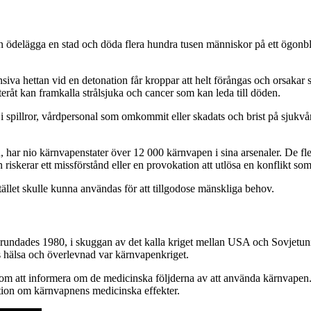
 ödelägga en stad och döda flera hundra tusen människor på ett ögonblick.
iva hettan vid en detonation får kroppar att helt förångas och orsakar
eråt kan framkalla strålsjuka och cancer som kan leda till döden.
 i spillror, vårdpersonal som omkommit eller skadats och brist på sjukvå
n, har nio kärnvapenstater över 12 000 kärnvapen i sina arsenaler. De f
riskerar ett missförstånd eller en provokation att utlösa en konflikt som
ället skulle kunna användas för att tillgodose mänskliga behov.
, grundades 1980, i skuggan av det kalla kriget mellan USA och Sovje
s hälsa och överlevnad var kärnvapenkriget.
enom att informera om de medicinska följderna av att använda kärnvap
mation om kärnvapnens medicinska effekter.