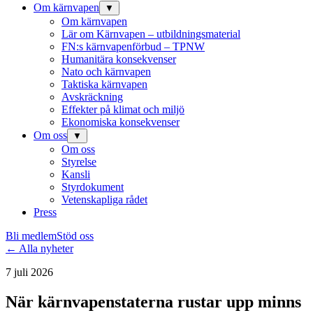
Om kärnvapen
▼
Om kärnvapen
Lär om Kärnvapen – utbildningsmaterial
FN:s kärnvapenförbud – TPNW
Humanitära konsekvenser
Nato och kärnvapen
Taktiska kärnvapen
Avskräckning
Effekter på klimat och miljö
Ekonomiska konsekvenser
Om oss
▼
Om oss
Styrelse
Kansli
Styrdokument
Vetenskapliga rådet
Press
Bli medlem
Stöd oss
← Alla nyheter
7 juli 2026
När kärnvapenstaterna rustar upp minns