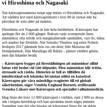
vi Hiroshima och Nagasaki
När kärnvapenstaterna rustar upp minns vi Hiroshima och Nagasaki.
Att världen levt med kärnvapenhotet i över 80 år verkar inte ha
påverkat de som sitter på makten.
Hiroshima och Nagasaki är inte hela berättelsen. Kärnvapen har
sprängts fler än 2 000 gånger. Bakom varje svampmoln finns
människor, ofta urfolk och marginaliserade samhällen, vars liv, hälsa
och marker har förstörts. När Setsuko Thurlow tog emot Nobels
fredspris 2017 påminde hon oss om dem: från Moruroa till
Semipalatinsk, från Maralinga till Bikini – platser världen glömt,
men där lidandet består.
– Kärnvapen bygger på föreställningen att människor alltid
fattar rätt beslut vid rätt tidpunkt. Men människor blir trötta,
stressade och rädda. Historien är full av tillfällen då
missförstånd och tekniska fel nästan utlöst en katastrof.
Kärnvapen gör våra mänskliga svagheter till ett globalt
säkerhetshot, säger Vendela Englund Burnett, ordförande
Svenska Läkare mot Kärnvapen och specialist i allmänmedicin.
Idag finns det över 12 000 kärnvapen i världen, runt 2 000 av dessa
står i högsta beredskap och kan användas inom några minuter.
Samtidigt som det ofta hävdas att kärnvapen finns för att aldrig