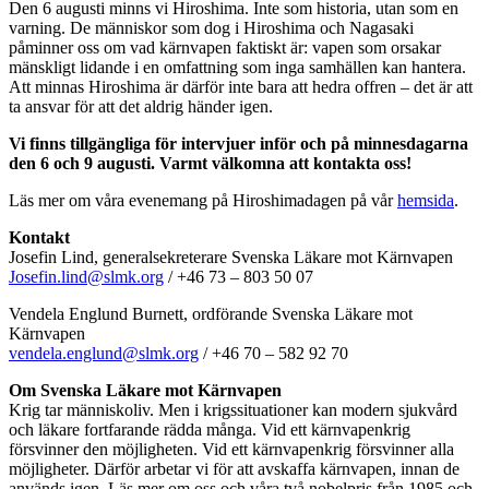
Den 6 augusti minns vi Hiroshima. Inte som historia, utan som en
varning. De människor som dog i Hiroshima och Nagasaki
påminner oss om vad kärnvapen faktiskt är: vapen som orsakar
mänskligt lidande i en omfattning som inga samhällen kan hantera.
Att minnas Hiroshima är därför inte bara att hedra offren – det är att
ta ansvar för att det aldrig händer igen.
Vi finns tillgängliga för intervjuer inför och på minnesdagarna
den 6 och 9 augusti. Varmt välkomna att kontakta oss!
Läs mer om våra evenemang på Hiroshimadagen på vår
hemsida
.
Kontakt
Josefin Lind, generalsekreterare Svenska Läkare mot Kärnvapen
Josefin.lind@slmk.org
/ +46 73 – 803 50 07
Vendela Englund Burnett, ordförande Svenska Läkare mot
Kärnvapen
vendela.englund@slmk.org
/ +46 70 – 582 92 70
Om Svenska Läkare mot Kärnvapen
Krig tar människoliv. Men i krigssituationer kan modern sjukvård
och läkare fortfarande rädda många. Vid ett kärnvapenkrig
försvinner den möjligheten. Vid ett kärnvapenkrig försvinner alla
möjligheter. Därför arbetar vi för att avskaffa kärnvapen, innan de
används igen. Läs mer om oss och våra två nobelpris från 1985 och