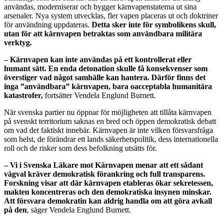
användas, moderniserar och bygger kärnvapenstaterna ut sina
arsenaler. Nya system utvecklas, fler vapen placeras ut och doktriner
för användning uppdateras.
Detta sker inte för symbolikens skull,
utan för att kärnvapen betraktas som användbara militära
verktyg.
– Kärnvapen kan inte användas på ett kontrollerat eller
humant sätt. En enda detonation skulle få konsekvenser som
överstiger vad något samhälle kan hantera. Därför finns det
inga ”användbara” kärnvapen, bara oacceptabla humanitära
katastrofer,
fortsätter Vendela Englund Burnett.
När svenska partier nu öppnar för möjligheten att tillåta kärnvapen
på svenskt territorium saknas en bred och öppen demokratisk debatt
om vad det faktiskt innebär. Kärnvapen är inte vilken försvarsfråga
som helst, de förändrar ett lands säkerhetspolitik, dess internationella
roll och de risker som dess befolkning utsätts för.
– Vi i Svenska Läkare mot Kärnvapen menar att ett sådant
vägval kräver demokratisk förankring och full transparens.
Forskning visar att där kärnvapen etableras ökar sekretessen,
makten koncentreras och den demokratiska insynen minskar.
Att försvara demokratin kan aldrig handla om att göra avkall
på den
, säger Vendela Englund Burnett.