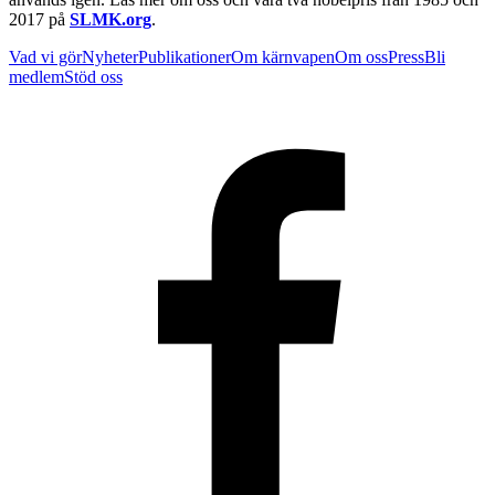
2017 på
SLMK.org
.
Vad vi gör
Nyheter
Publikationer
Om kärnvapen
Om oss
Press
Bli
medlem
Stöd oss