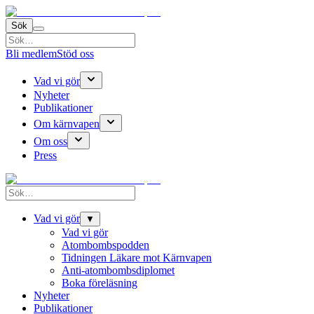
Sök
Bli medlem
Stöd oss
Vad vi gör
Nyheter
Publikationer
Om kärnvapen
Om oss
Press
Vad vi gör
▼
Vad vi gör
Atombombspodden
Tidningen Läkare mot Kärnvapen
Anti-atombombsdiplomet
Boka föreläsning
Nyheter
Publikationer