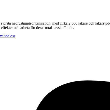
rsta nedrustningsorganisation, med cirka 2 500 läkare och läkarstuden
fekter och arbeta för deras totala avskaffande.
em
Stöd oss