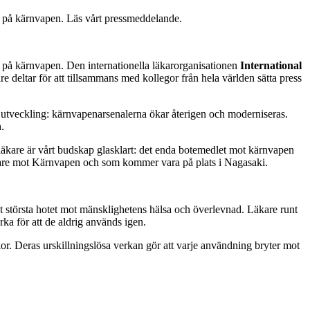
lut på kärnvapen. Läs vårt pressmeddelande.
lut på kärnvapen. Den internationella läkarorganisationen
International
 deltar för att tillsammans med kollegor från hela världen sätta press
utveckling: kärnvapenarsenalerna ökar återigen och moderniseras.
n
.
 läkare är vårt budskap glasklart: det enda botemedlet mot kärnvapen
Läkare mot Kärnvapen och som kommer vara på plats i Nagasaki.
törsta hotet mot mänsklighetens hälsa och överlevnad. Läkare runt
a för att de aldrig används igen.
r. Deras urskillningslösa verkan gör att varje användning bryter mot