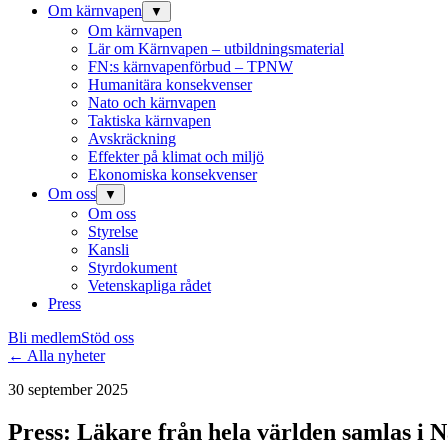
Om kärnvapen
▼
Om kärnvapen
Lär om Kärnvapen – utbildningsmaterial
FN:s kärnvapenförbud – TPNW
Humanitära konsekvenser
Nato och kärnvapen
Taktiska kärnvapen
Avskräckning
Effekter på klimat och miljö
Ekonomiska konsekvenser
Om oss
▼
Om oss
Styrelse
Kansli
Styrdokument
Vetenskapliga rådet
Press
Bli medlem
Stöd oss
← Alla nyheter
30 september 2025
Press: Läkare från hela världen samlas i 