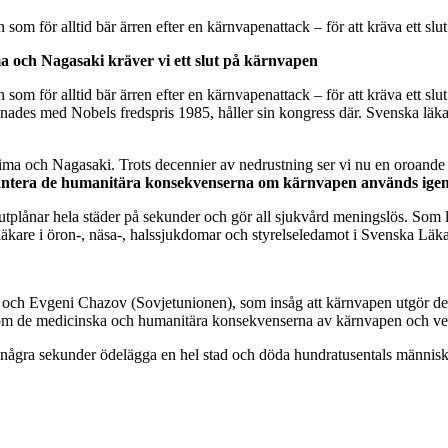
 som för alltid bär ärren efter en kärnvapenattack – för att kräva ett s
ma och Nagasaki kräver vi ett slut på kärnvapen
 som för alltid bär ärren efter en kärnvapenattack – för att kräva ett s
nades med Nobels fredspris 1985, håller sin kongress där. Svenska läkare
ma och Nagasaki. Trots decennier av nedrustning ser vi nu en oroande 
 hantera de humanitära konsekvenserna om kärnvapen används ige
e utplånar hela städer på sekunder och gör all sjukvård meningslös. Som
stläkare i öron-, näsa-, halssjukdomar och styrelseledamot i Svenska 
 Evgeni Chazov (Sovjetunionen), som insåg att kärnvapen utgör det s
 om de medicinska och humanitära konsekvenserna av kärnvapen och verk
å några sekunder ödelägga en hel stad och döda hundratusentals människo