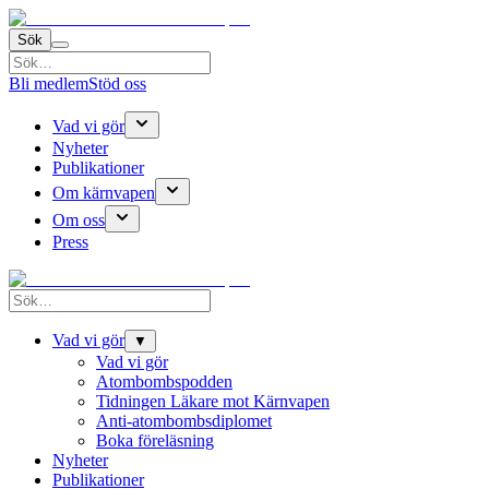
Sök
Bli medlem
Stöd oss
Vad vi gör
Nyheter
Publikationer
Om kärnvapen
Om oss
Press
Vad vi gör
▼
Vad vi gör
Atombombspodden
Tidningen Läkare mot Kärnvapen
Anti-atombombsdiplomet
Boka föreläsning
Nyheter
Publikationer