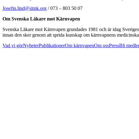
Josefin.lind@slmk.org
/ 073 – 803 50 07
Om
Svenska Läkare mot Kärnvapen
Svenska Läkare mot Kärnvapen grundades 1981 och är idag Sveriges stö
innan den sker genom att sprida kunskap om kärnvapnens medicinska ef
Vad vi gör
Nyheter
Publikationer
Om kärnvapen
Om oss
Press
Bli medl