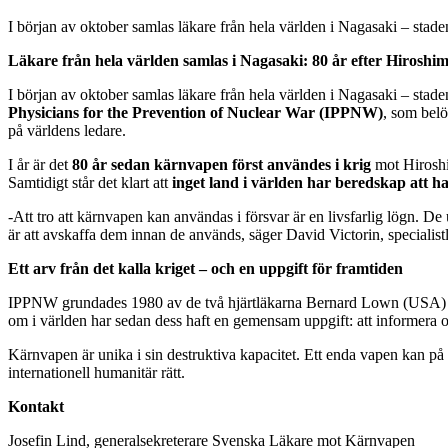
I början av oktober samlas läkare från hela världen i Nagasaki – staden
Läkare från hela världen samlas i Nagasaki: 80 år efter Hiroshi
I början av oktober samlas läkare från hela världen i Nagasaki – staden
Physicians for the Prevention of Nuclear War (IPPNW)
, som belö
på världens ledare.
I år är det
80 år sedan kärnvapen först användes i krig
mot Hiroshi
Samtidigt står det klart att
inget land i världen har beredskap att
-Att tro att kärnvapen kan användas i försvar är en livsfarlig lögn. D
är att avskaffa dem innan de används, säger David Victorin, speciali
Ett arv från det kalla kriget – och en uppgift för framtiden
IPPNW grundades 1980 av de två hjärtläkarna Bernard Lown (USA) och
om i världen har sedan dess haft en gemensam uppgift: att informera
Kärnvapen är unika i sin destruktiva kapacitet. Ett enda vapen kan p
internationell humanitär rätt.
Kontakt
Josefin Lind, generalsekreterare Svenska Läkare mot Kärnvapen