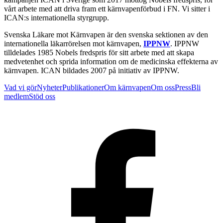
vårt arbete med att driva fram ett kärnvapenförbud i FN. Vi sitter i
ICAN:s internationella styrgrupp.
Svenska Läkare mot Kärnvapen är den svenska sektionen av den
internationella läkarrörelsen mot kärnvapen,
IPPNW
. IPPNW
tilldelades 1985 Nobels fredspris för sitt arbete med att skapa
medvetenhet och sprida information om de medicinska effekterna av
kärnvapen. ICAN bildades 2007 på initiativ av IPPNW.
Vad vi gör
Nyheter
Publikationer
Om kärnvapen
Om oss
Press
Bli
medlem
Stöd oss