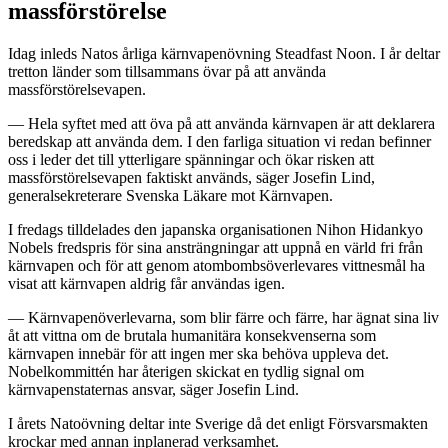
massförstörelse
Idag inleds Natos årliga kärnvapenövning Steadfast Noon. I år deltar
tretton länder som tillsammans övar på att använda
massförstörelsevapen.
— Hela syftet med att öva på att använda kärnvapen är att deklarera
beredskap att använda dem. I den farliga situation vi redan befinner
oss i leder det till ytterligare spänningar och ökar risken att
massförstörelsevapen faktiskt används, säger Josefin Lind,
generalsekreterare Svenska Läkare mot Kärnvapen.
I fredags tilldelades den japanska organisationen Nihon Hidankyo
Nobels fredspris för sina ansträngningar att uppnå en värld fri från
kärnvapen och för att genom atombombsöverlevares vittnesmål ha
visat att kärnvapen aldrig får användas igen.
— Kärnvapenöverlevarna, som blir färre och färre, har ägnat sina liv
åt att vittna om de brutala humanitära konsekvenserna som
kärnvapen innebär för att ingen mer ska behöva uppleva det.
Nobelkommittén har återigen skickat en tydlig signal om
kärnvapenstaternas ansvar, säger Josefin Lind.
I årets Natoövning deltar inte Sverige då det enligt Försvarsmakten
krockar med annan inplanerad verksamhet.