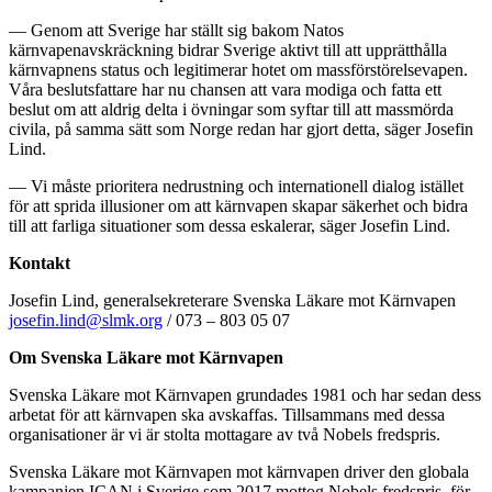
— Genom att Sverige har ställt sig bakom Natos
kärnvapenavskräckning bidrar Sverige aktivt till att upprätthålla
kärnvapnens status och legitimerar hotet om massförstörelsevapen.
Våra beslutsfattare har nu chansen att vara modiga och fatta ett
beslut om att aldrig delta i övningar som syftar till att massmörda
civila, på samma sätt som Norge redan har gjort detta, säger Josefin
Lind.
— Vi måste prioritera nedrustning och internationell dialog istället
för att sprida illusioner om att kärnvapen skapar säkerhet och bidra
till att farliga situationer som dessa eskalerar, säger Josefin Lind.
Kontakt
Josefin Lind, generalsekreterare Svenska Läkare mot Kärnvapen
josefin.lind@slmk.org
/ 073 – 803 05 07
Om Svenska Läkare mot Kärnvapen
Svenska Läkare mot Kärnvapen grundades 1981 och har sedan dess
arbetat för att kärnvapen ska avskaffas. Tillsammans med dessa
organisationer är vi är stolta mottagare av två Nobels fredspris.
Svenska Läkare mot Kärnvapen mot kärnvapen driver den globala
kampanjen ICAN i Sverige som 2017 mottog Nobels fredspris, för