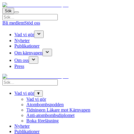
Sök
Bli medlem
Stöd oss
Vad vi gör
Nyheter
Publikationer
Om kärnvapen
Om oss
Press
Vad vi gör
▼
Vad vi gör
Atombombspodden
Tidningen Läkare mot Kärnvapen
Anti-atombombsdiplomet
Boka föreläsning
Nyheter
Publikationer