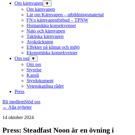
Om kärnvapen
▼
Om kärnvapen
Lär om Kärnvapen – utbildningsmaterial
FN:s kärnvapenförbud – TPNW
Humanitära konsekvenser
Nato och kärnvapen
Taktiska kärnvapen
Avskräckning
Effekter på klimat och miljö
Ekonomiska konsekvenser
Om oss
▼
Om oss
Styrelse
Kansli
Styrdokument
Vetenskapliga rådet
Press
Bli medlem
Stöd oss
← Alla nyheter
14 oktober 2024
Press: Steadfast Noon är en övning i