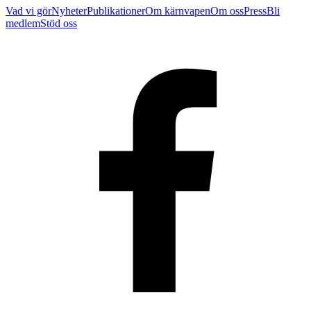
Vad vi gör
Nyheter
Publikationer
Om kärnvapen
Om oss
Press
Bli
medlem
Stöd oss