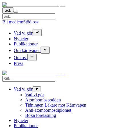
Sök
Bli medlem
Stöd oss
Vad vi gör
Nyheter
Publikationer
Om kärnvapen
Om oss
Press
Vad vi gör
▼
Vad vi gör
Atombombspodden
Tidningen Läkare mot Kärnvapen
Anti-atombombsdiplomet
Boka föreläsning
Nyheter
Publikationer