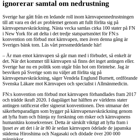
ignorerar samtal om nedrustning
Sverige har gått från en ledande roll inom kärnvapennedrustningen
till att vara en del av problemet genom att fullt förlita sig på
kärnvapenavskräckning. Nästa vecka samlas cirka 100 stater på FN
i New York för att delta i det tredje statspartsmötet för FN:s
konvention om förbud mot kärnvapen, men även denna gång är
Sveriges bänk tom. Läs vårt pressmeddelande här!
– Är man emot kärnvapen så går man med i förbudet, så enkelt är
det. När det kommer till kärnvapen så finns det inget antingen eller.
Sverige har nu en politik som utgår från hot om förintelse. Jag är
besviken på Sverige som nu väljer att förlita sig på
kärnvapenavskräckning, säger Vendela Englund Burnett, ordförande
Svenska Läkare mot Kärnvapen och specialist i Allmänmedicin.
FN:s konvention om förbud mot kärnvapen förhandlades fram 2017
och trädde ikraft 2020. I dagsläget har hälften av världens stater
antingen ratificerat eller signerat konventionen. Den utmanar det
säkerhetsparadigm som bygger på kärnvapenavskräckning genom
att lyfta fram och främja ny forskning om risker och kärnvapnens
humanitära konsekvenser. Detta är särskilt viktigt att lyfta fram i
ljuset av att det i år är 80 år sedan kärnvapen ödelade de japanska
städerna Hiroshima och Nagasaki och dödade över 200 000
människor.