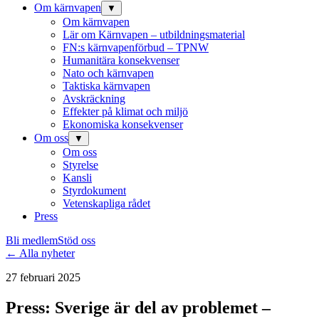
Om kärnvapen
▼
Om kärnvapen
Lär om Kärnvapen – utbildningsmaterial
FN:s kärnvapenförbud – TPNW
Humanitära konsekvenser
Nato och kärnvapen
Taktiska kärnvapen
Avskräckning
Effekter på klimat och miljö
Ekonomiska konsekvenser
Om oss
▼
Om oss
Styrelse
Kansli
Styrdokument
Vetenskapliga rådet
Press
Bli medlem
Stöd oss
← Alla nyheter
27 februari 2025
Press: Sverige är del av problemet –