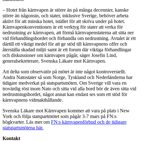
– Hotet från kärnvapen är större än på många decennier, kanske
större än någonsin, och stater, inklusive Sverige, behöver arbeta
aktivt för att minska hotet, istället för att skriva under på hotet.
Kärnvapenkonventionen är ett verktyg för stater att verka för
nedrustning av kärnvapen, att förmå kärnvapenstaterna att sitta ner
vid förhandlingsbordet och förhandla om nedrustning. Avtalet är ett
därtill ett viktigt medel för att ge stöd till kärnvapnens offer och
återställa skadad miljö samt är ett forum där viktiga förhandlingar
och diskussioner om kärnvapen pågår, säger Josefin Lind,
generalsekreterare, Svenska Läkare mot Kärnvapen.
Att delta som observatör på mötet är inte något kontroversiellt.
Andra Natostater så som Norge, Tyskland och Nederländerna har
tidigare medverkat på statspartsmöten. Om Sverige vill vara en
trovärdig röst inom Nato och sitta vid alla bord bör de även sitta vid
nedrustningsbordet, något annat kan endast ses som ett stöd för
kärnvapnens vidmakthållande.
Svenska Läkare mot Kärnvapen kommer att vara på plats i New
York och följa statspartmötet som pågår 3-7 mars på FN:s
högkvarter. Läs mer om
FN:s kärnvapenförbud och de tidigare
statspartsmötena här.
Kontakt