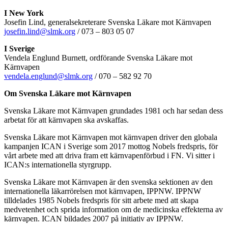
I New York
Josefin Lind, generalsekreterare Svenska Läkare mot Kärnvapen
josefin.lind@slmk.org
/ 073 – 803 05 07
I Sverige
Vendela Englund Burnett, ordförande Svenska Läkare mot
Kärnvapen
vendela.englund@slmk.org
/ 070 – 582 92 70
Om Svenska Läkare mot Kärnvapen
Svenska Läkare mot Kärnvapen grundades 1981 och har sedan dess
arbetat för att kärnvapen ska avskaffas.
Svenska Läkare mot Kärnvapen mot kärnvapen driver den globala
kampanjen ICAN i Sverige som 2017 mottog Nobels fredspris, för
vårt arbete med att driva fram ett kärnvapenförbud i FN. Vi sitter i
ICAN:s internationella styrgrupp.
Svenska Läkare mot Kärnvapen är den svenska sektionen av den
internationella läkarrörelsen mot kärnvapen, IPPNW. IPPNW
tilldelades 1985 Nobels fredspris för sitt arbete med att skapa
medvetenhet och sprida information om de medicinska effekterna av
kärnvapen. ICAN bildades 2007 på initiativ av IPPNW.