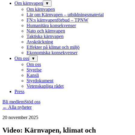
Om kärnvapen
▼
Om kärnvapen
Lär om Kärnvapen – utbildningsmaterial
FN:s kärnvapenförbud – TPNW
Humanitära konsekvenser
Nato och kärnvapen
Taktiska kärnvapen
Avskräckning
Effekter på klimat och miljö
Ekonomiska konsekvenser
Om oss
▼
Om oss
Styrelse
Kansli
Styrdokument
Vetenskapliga rådet
Press
Bli medlem
Stöd oss
← Alla nyheter
20 november 2025
Video: Kärnvapen, klimat och