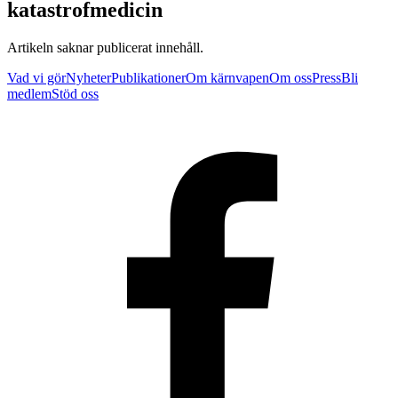
katastrofmedicin
Artikeln saknar publicerat innehåll.
Vad vi gör
Nyheter
Publikationer
Om kärnvapen
Om oss
Press
Bli
medlem
Stöd oss