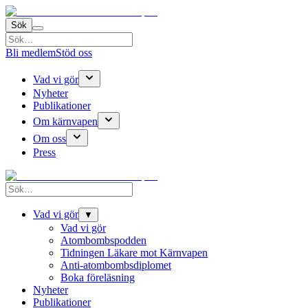
Sök
Bli medlem
Stöd oss
Vad vi gör
Nyheter
Publikationer
Om kärnvapen
Om oss
Press
Vad vi gör
▼
Vad vi gör
Atombombspodden
Tidningen Läkare mot Kärnvapen
Anti-atombombsdiplomet
Boka föreläsning
Nyheter
Publikationer