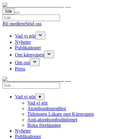
Sök
Bli medlem
Stöd oss
Vad vi gör
Nyheter
Publikationer
Om kärnvapen
Om oss
Press
Vad vi gör
▼
Vad vi gör
Atombombspodden
Tidningen Läkare mot Kärnvapen
Anti-atombombsdiplomet
Boka föreläsning
Nyheter
Publikationer