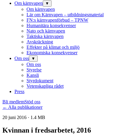
Om kärnvapen
▼
Om kärnvapen
Lär om Kärnvapen – utbildningsmaterial
FN:s kärnvapenförbud – TPNW
Humanitära konsekvenser
Nato och kärnvapen
Taktiska kärnvapen
Avskräckning
Effekter på klimat och miljö
Ekonomiska konsekvenser
Om oss
▼
Om oss
Styrelse
Kansli
Styrdokument
Vetenskapliga rådet
Press
Bli medlem
Stöd oss
← Alla publikationer
20 juni 2016 · 1.4 MB
Kvinnan i fredsarbetet, 2016