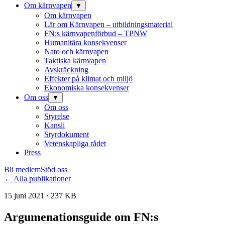
Om kärnvapen
▼
Om kärnvapen
Lär om Kärnvapen – utbildningsmaterial
FN:s kärnvapenförbud – TPNW
Humanitära konsekvenser
Nato och kärnvapen
Taktiska kärnvapen
Avskräckning
Effekter på klimat och miljö
Ekonomiska konsekvenser
Om oss
▼
Om oss
Styrelse
Kansli
Styrdokument
Vetenskapliga rådet
Press
Bli medlem
Stöd oss
← Alla publikationer
15 juni 2021 · 237 KB
Argumenationsguide om FN:s