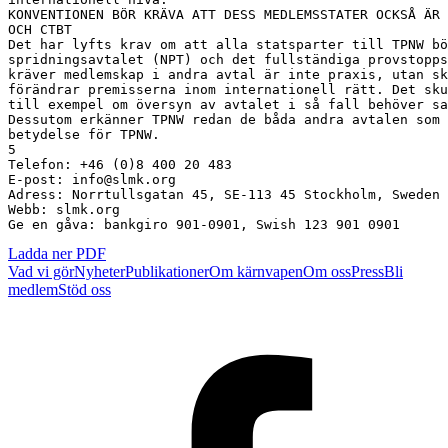
Ladda ner PDF
Vad vi gör
Nyheter
Publikationer
Om kärnvapen
Om oss
Press
Bli
medlem
Stöd oss