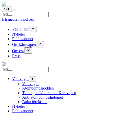
Sök
Bli medlem
Stöd oss
Vad vi gör
Nyheter
Publikationer
Om kärnvapen
Om oss
Press
Vad vi gör
▼
Vad vi gör
Atombombspodden
Tidningen Läkare mot Kärnvapen
Anti-atombombsdiplomet
Boka föreläsning
Nyheter
Publikationer