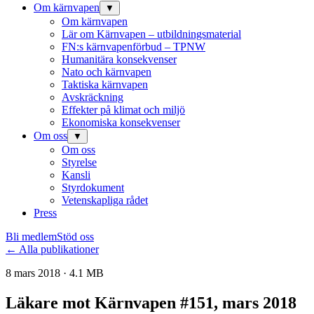
Om kärnvapen
▼
Om kärnvapen
Lär om Kärnvapen – utbildningsmaterial
FN:s kärnvapenförbud – TPNW
Humanitära konsekvenser
Nato och kärnvapen
Taktiska kärnvapen
Avskräckning
Effekter på klimat och miljö
Ekonomiska konsekvenser
Om oss
▼
Om oss
Styrelse
Kansli
Styrdokument
Vetenskapliga rådet
Press
Bli medlem
Stöd oss
← Alla publikationer
8 mars 2018 · 4.1 MB
Läkare mot Kärnvapen #151, mars 2018