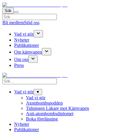
Sök
Bli medlem
Stöd oss
Vad vi gör
Nyheter
Publikationer
Om kärnvapen
Om oss
Press
Vad vi gör
▼
Vad vi gör
Atombombspodden
Tidningen Läkare mot Kärnvapen
Anti-atombombsdiplomet
Boka föreläsning
Nyheter
Publikationer