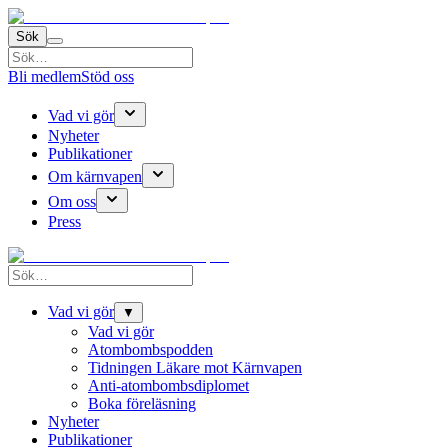
Sök
Bli medlem
Stöd oss
Vad vi gör
Nyheter
Publikationer
Om kärnvapen
Om oss
Press
Vad vi gör
▼
Vad vi gör
Atombombspodden
Tidningen Läkare mot Kärnvapen
Anti-atombombsdiplomet
Boka föreläsning
Nyheter
Publikationer