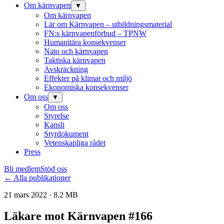
Om kärnvapen
▼
Om kärnvapen
Lär om Kärnvapen – utbildningsmaterial
FN:s kärnvapenförbud – TPNW
Humanitära konsekvenser
Nato och kärnvapen
Taktiska kärnvapen
Avskräckning
Effekter på klimat och miljö
Ekonomiska konsekvenser
Om oss
▼
Om oss
Styrelse
Kansli
Styrdokument
Vetenskapliga rådet
Press
Bli medlem
Stöd oss
← Alla publikationer
21 mars 2022 · 8.2 MB
Läkare mot Kärnvapen #166