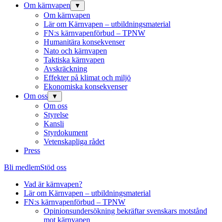
Om kärnvapen
▼
Om kärnvapen
Lär om Kärnvapen – utbildningsmaterial
FN:s kärnvapenförbud – TPNW
Humanitära konsekvenser
Nato och kärnvapen
Taktiska kärnvapen
Avskräckning
Effekter på klimat och miljö
Ekonomiska konsekvenser
Om oss
▼
Om oss
Styrelse
Kansli
Styrdokument
Vetenskapliga rådet
Press
Bli medlem
Stöd oss
Vad är kärnvapen?
Lär om Kärnvapen – utbildningsmaterial
FN:s kärnvapenförbud – TPNW
Opinionsundersökning bekräftar svenskars motstånd
mot kärnvapen