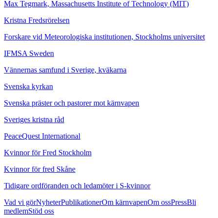
Max Tegmark, Massachusetts Institute of Technology (MIT)
Kristna Fredsrörelsen
Forskare vid Meteorologiska institutionen, Stockholms universitet
IFMSA Sweden
Vännernas samfund i Sverige, kväkarna
Svenska kyrkan
Svenska präster och pastorer mot kärnvapen
Sveriges kristna råd
PeaceQuest International
Kvinnor för Fred Stockholm
Kvinnor för fred Skåne
Tidigare ordföranden och ledamöter i S-kvinnor
Vad vi gör
Nyheter
Publikationer
Om kärnvapen
Om oss
Press
Bli
medlem
Stöd oss