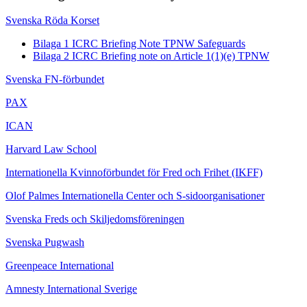
Svenska Röda Korset
Bilaga 1 ICRC Briefing Note TPNW Safeguards
Bilaga 2 ICRC Briefing note on Article 1(1)(e) TPNW
Svenska FN-förbundet
PAX
ICAN
Harvard Law School
Internationella Kvinnoförbundet för Fred och Frihet (IKFF)
Olof Palmes Internationella Center och S-sidoorganisationer
Svenska Freds och Skiljedomsföreningen
Svenska Pugwash
Greenpeace International
Amnesty International Sverige