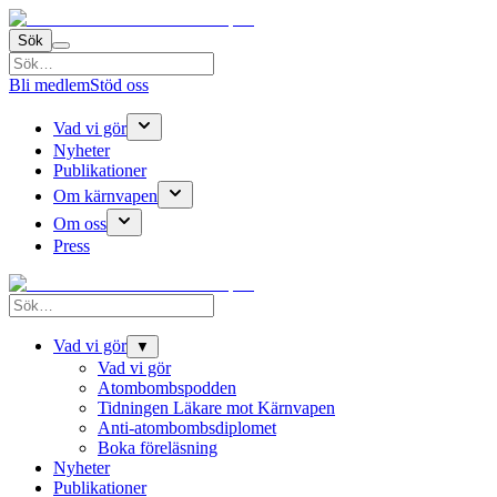
Sök
Bli medlem
Stöd oss
Vad vi gör
Nyheter
Publikationer
Om kärnvapen
Om oss
Press
Vad vi gör
▼
Vad vi gör
Atombombspodden
Tidningen Läkare mot Kärnvapen
Anti-atombombsdiplomet
Boka föreläsning
Nyheter
Publikationer